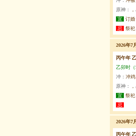
冲：
冲猴
原神：
，
宜
订婚
忌
祭祀
2026年7
丙午年 
乙卯时（5:
冲：
冲鸡
原神：
，
宜
祭祀
忌
2026年7
丙午年 