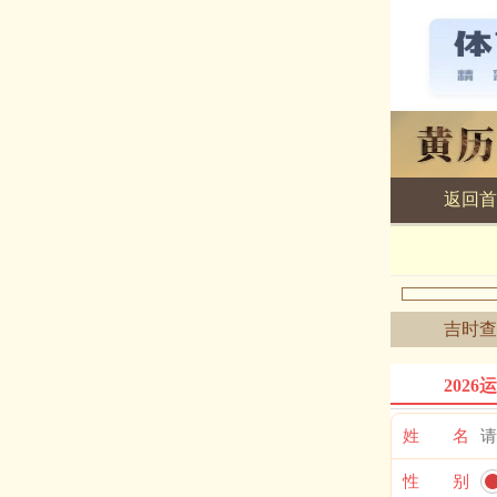
返回首
黄历查询
吉时查
2026
姓 名
性 别