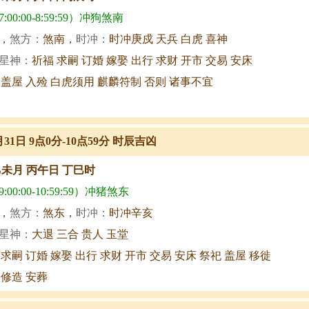
00:00-8:59:59）冲狗煞南
，
煞方：
煞南，
时冲：
时冲庚戍 天兵 白虎 喜神
星神：
祈福 求嗣 订婚 嫁娶 出行 求财 开市 交易 安床
 盖屋 入殓 白虎须用 麒麟符制 否则 诸事不宜
月31日 9点0分-10点59分 时辰吉凶
乙未月 丙午日 丁巳时
00:00-10:59:59）冲猪煞东
，
煞方：
煞东，
时冲：
时冲辛亥
星神：
大退 三合 贵人 玉堂
 求嗣 订婚 嫁娶 出行 求财 开市 交易 安床 祭祀 盖屋 移徙
 修造 安葬