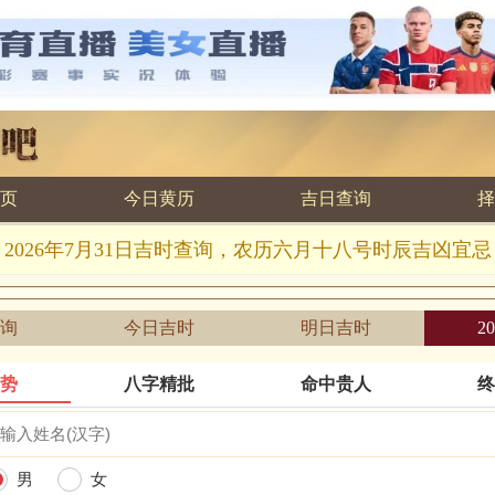
页
今日黄历
吉日查询
择
2026年7月31日吉时查询，农历六月十八号时辰吉凶宜忌
询
今日吉时
明日吉时
2
运势
八字精批
命中贵人
终
男
女