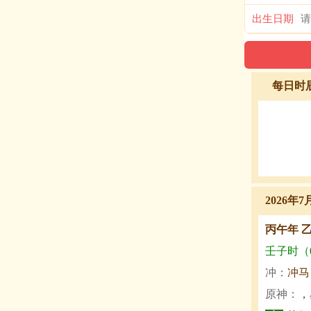
出生日期
每日时
2026年7
丙午年 
壬子时（0:
冲：
冲马
原神：
，