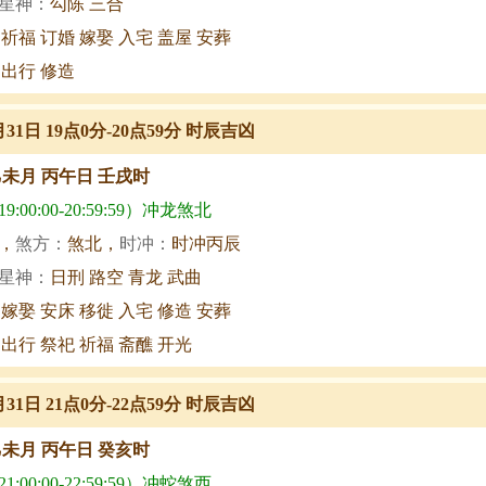
星神：
勾陈 三合
 祈福 订婚 嫁娶 入宅 盖屋 安葬
 出行 修造
月31日 19点0分-20点59分 时辰吉凶
乙未月 丙午日 壬戌时
:00:00-20:59:59）冲龙煞北
，
煞方：
煞北，
时冲：
时冲丙辰
星神：
日刑 路空 青龙 武曲
 嫁娶 安床 移徙 入宅 修造 安葬
 出行 祭祀 祈福 斋醮 开光
月31日 21点0分-22点59分 时辰吉凶
乙未月 丙午日 癸亥时
:00:00-22:59:59）冲蛇煞西