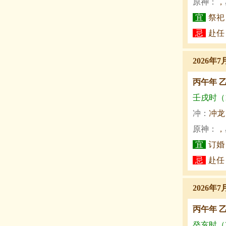
原神：
，
宜
祭祀
忌
赴任
2026年7
丙午年 
壬戌时（19
冲：
冲龙
原神：
，
宜
订婚
忌
赴任
2026年7
丙午年 
癸亥时（21