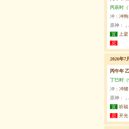
丙辰时（7:
冲：
冲狗
原神：
，
宜
上梁
忌
2026年7
丙午年 
丁巳时（9:
冲：
冲猪
原神：
，
宜
祈福
忌
开光