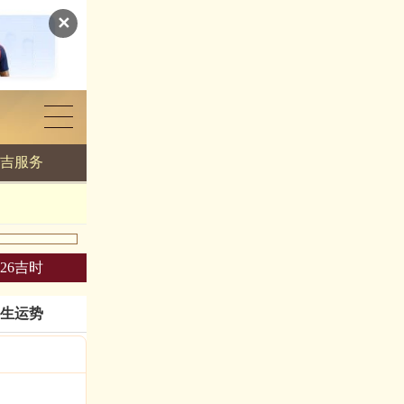
✕
吉服务
026吉时
生运势