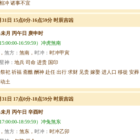
相冲 诸事不宜
月31日 15点0分-16点59分 时辰吉凶
乙未月 丙午日 庚申时
:00:00-16:59:59）冲虎煞南
，
煞方：
煞南，
时冲：
时冲甲寅
星神：
地兵 司命 进贵 国印
 祭祀 祈福 斋醮 酬神 赴任 出行 求财 见贵 嫁娶 进人口 移徙 安葬
 动土
月31日 17点0分-18点59分 时辰吉凶
乙未月 丙午日 辛酉时
:00:00-18:59:59）冲兔煞东
，
煞方：
煞东，
时冲：
时冲乙卯