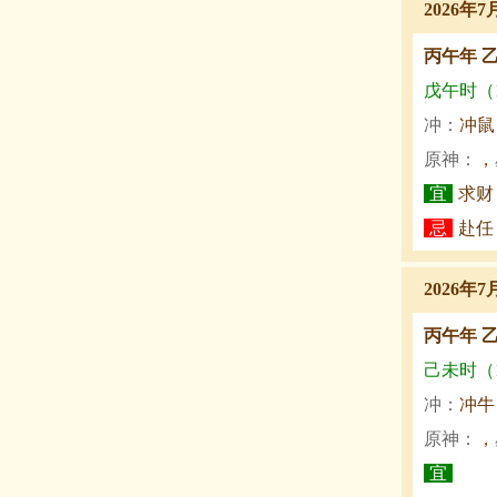
2026年7
丙午年 
戊午时（11
冲：
冲鼠
原神：
，
宜
求财
忌
赴任
2026年7
丙午年 
己未时（13
冲：
冲牛
原神：
，
宜