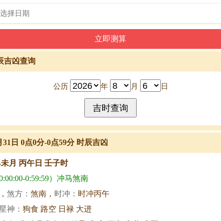
辰吉凶查询
公历
年
月
日
月31日 0点0分-0点59分 时辰吉凶
乙未月 丙午日 壬子时
00:00-0:59:59）冲马煞南
，
煞方：
煞南，
时冲：
时冲丙午
星神：
狗食 路空 日禄 大进