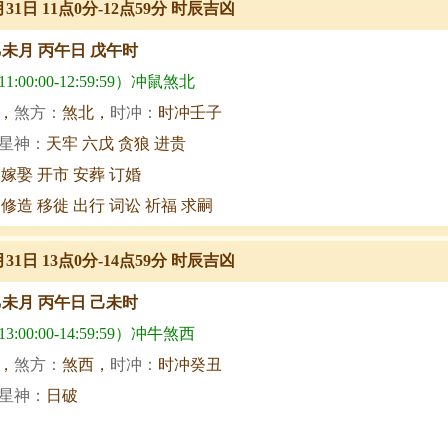
月31日 11点0分-12点59分 时辰吉凶
乙未月 丙午日 戊午时
:00:00-12:59:59）冲鼠煞北
，
煞方：
煞北，
时冲：
时冲壬子
星神：
天牢 六戊 贪狼 进贵
 嫁娶 开市 安葬 订婚
 修造 移徙 出行 词讼 祈福 求嗣
月31日 13点0分-14点59分 时辰吉凶
乙未月 丙午日 己未时
:00:00-14:59:59）冲牛煞西
，
煞方：
煞西，
时冲：
时冲癸丑
星神：
日破