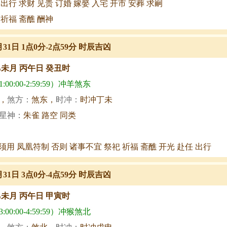
 出行 求财 见贵 订婚 嫁娶 入宅 开市 安葬 求嗣
 祈福 斋醮 酬神
月31日 1点0分-2点59分 时辰吉凶
乙未月 丙午日 癸丑时
00:00-2:59:59）冲羊煞东
，
煞方：
煞东，
时冲：
时冲丁未
星神：
朱雀 路空 同类
须用 凤凰符制 否则 诸事不宜 祭祀 祈福 斋醮 开光 赴任 出行
月31日 3点0分-4点59分 时辰吉凶
乙未月 丙午日 甲寅时
00:00-4:59:59）冲猴煞北