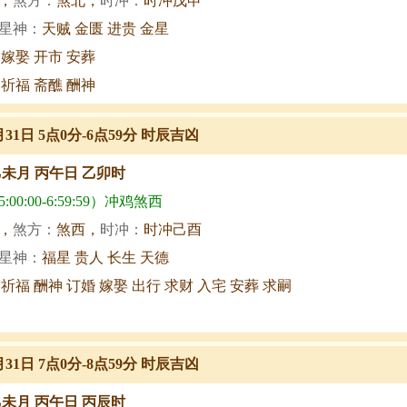
，
煞方：
煞北，
时冲：
时冲戊申
星神：
天贼 金匮 进贵 金星
 嫁娶 开市 安葬
 祈福 斋醮 酬神
月31日 5点0分-6点59分 时辰吉凶
乙未月 丙午日 乙卯时
00:00-6:59:59）冲鸡煞西
，
煞方：
煞西，
时冲：
时冲己酉
星神：
福星 贵人 长生 天德
 祈福 酬神 订婚 嫁娶 出行 求财 入宅 安葬 求嗣
月31日 7点0分-8点59分 时辰吉凶
乙未月 丙午日 丙辰时