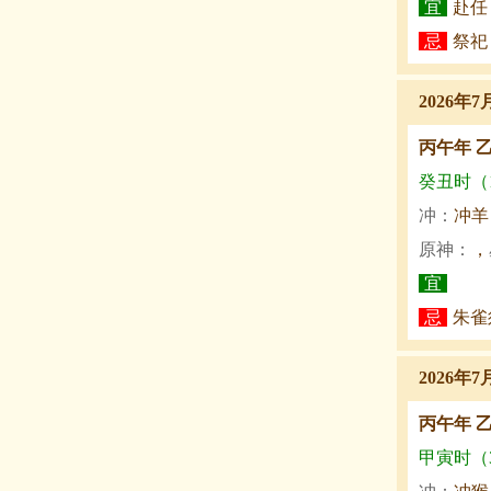
宜
赴任
忌
祭祀
2026年7
丙午年 
癸丑时（1:
冲：
冲羊
原神：
，
宜
忌
朱雀
2026年7
丙午年 
甲寅时（3: