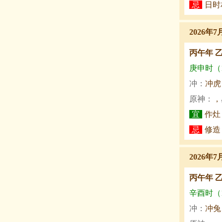
忌
日时
2026年7
丙午年 
庚申时（15
冲：
冲虎
原神：
，
宜
作灶
忌
修造
2026年7
丙午年 
辛酉时（17
冲：
冲兔