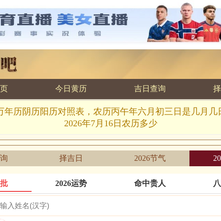
页
今日黄历
吉日查询
择
7.16万年历阴历阳历对照表，农历丙午年六月初三日是几月
2026年7月16日农历多少
询
择吉日
2026节气
2
批
2026运势
命中贵人
八