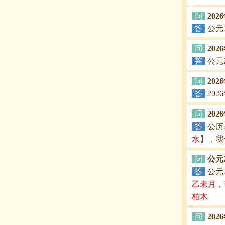
问
20
答
公元
问
202
答
公元
问
20
答
20
问
20
答
公历
水
】，我
问
公元
答
公元
乙未月，
柏木
问
20