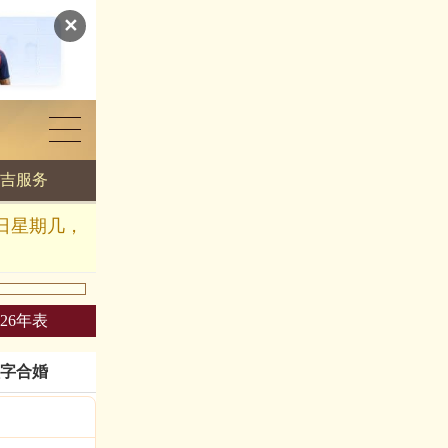
✕
吉服务
几日星期几，
026年表
字合婚