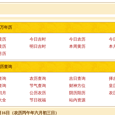
万年历
黄历
今日吉时
今日农历
今
黄历
明日吉时
本周黄历
本
月历
历查询
查询
农历查询
吉日查询
择
查询
节气查询
财神方位
皇
闰月
公历农历
阴历阳历
农
大全
节日祝福
站内资源
年7月16日（农历丙午年六月初三日）