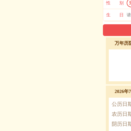
性 别
生 日
万年历
2026
公历日
农历日
阴历日