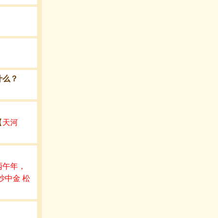
什么？
【
天河
丙午年，
沙中金 松