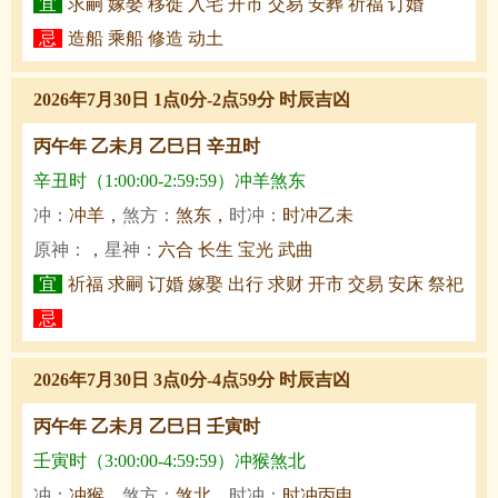
宜
求嗣 嫁娶 移徙 入宅 开市 交易 安葬 祈福 订婚
忌
造船 乘船 修造 动土
2026年7月30日 1点0分-2点59分 时辰吉凶
丙午年 乙未月 乙巳日 辛丑时
辛丑时（1:00:00-2:59:59）冲羊煞东
冲：
冲羊，
煞方：
煞东，
时冲：
时冲乙未
原神：
，
星神：
六合 长生 宝光 武曲
宜
祈福 求嗣 订婚 嫁娶 出行 求财 开市 交易 安床 祭祀
忌
2026年7月30日 3点0分-4点59分 时辰吉凶
丙午年 乙未月 乙巳日 壬寅时
壬寅时（3:00:00-4:59:59）冲猴煞北
冲：
冲猴，
煞方：
煞北，
时冲：
时冲丙申