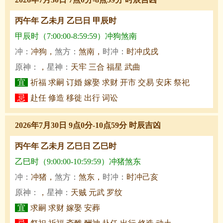
丙午年 乙未月 乙巳日 甲辰时
甲辰时（7:00:00-8:59:59）冲狗煞南
冲：
冲狗，
煞方：
煞南，
时冲：
时冲戊戌
原神：
，
星神：
天牢 三合 福星 武曲
宜
祈福 求嗣 订婚 嫁娶 求财 开市 交易 安床 祭祀
忌
赴任 修造 移徙 出行 词讼
2026年7月30日 9点0分-10点59分 时辰吉凶
丙午年 乙未月 乙巳日 乙巳时
乙巳时（9:00:00-10:59:59）冲猪煞东
冲：
冲猪，
煞方：
煞东，
时冲：
时冲己亥
原神：
，
星神：
天贼 元武 罗纹
宜
求嗣 求财 嫁娶 安葬