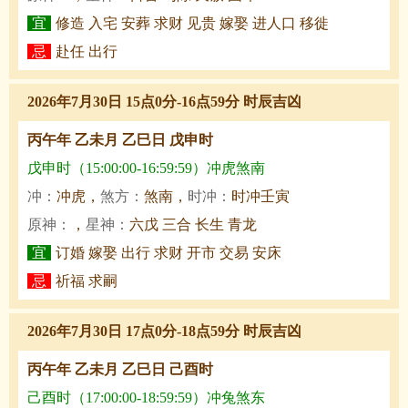
宜
修造 入宅 安葬 求财 见贵 嫁娶 进人口 移徙
忌
赴任 出行
2026年7月30日 15点0分-16点59分 时辰吉凶
丙午年 乙未月 乙巳日 戊申时
戊申时（15:00:00-16:59:59）冲虎煞南
冲：
冲虎，
煞方：
煞南，
时冲：
时冲壬寅
原神：
，
星神：
六戊 三合 长生 青龙
宜
订婚 嫁娶 出行 求财 开市 交易 安床
忌
祈福 求嗣
2026年7月30日 17点0分-18点59分 时辰吉凶
丙午年 乙未月 乙巳日 己酉时
己酉时（17:00:00-18:59:59）冲兔煞东