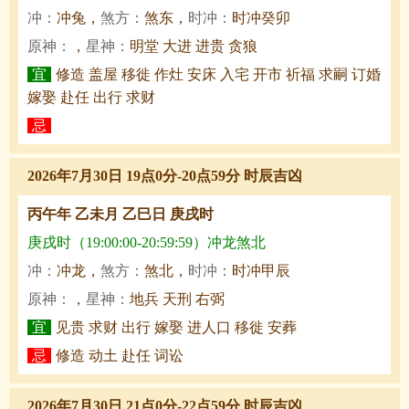
冲：
冲兔，
煞方：
煞东，
时冲：
时冲癸卯
原神：
，
星神：
明堂 大进 进贵 贪狼
宜
修造 盖屋 移徙 作灶 安床 入宅 开市 祈福 求嗣 订婚
嫁娶 赴任 出行 求财
忌
2026年7月30日 19点0分-20点59分 时辰吉凶
丙午年 乙未月 乙巳日 庚戌时
庚戌时（19:00:00-20:59:59）冲龙煞北
冲：
冲龙，
煞方：
煞北，
时冲：
时冲甲辰
原神：
，
星神：
地兵 天刑 右弼
宜
见贵 求财 出行 嫁娶 进人口 移徙 安葬
忌
修造 动土 赴任 词讼
2026年7月30日 21点0分-22点59分 时辰吉凶