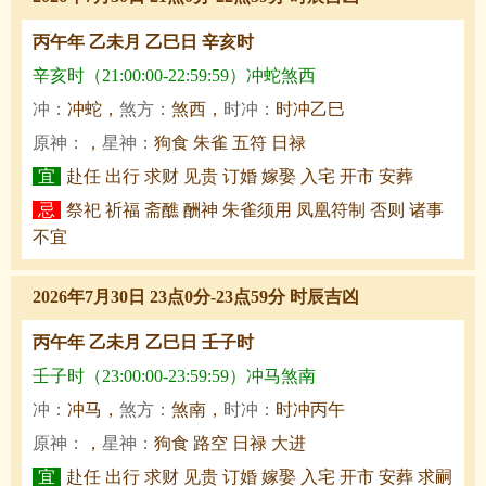
丙午年 乙未月 乙巳日 辛亥时
辛亥时（21:00:00-22:59:59）冲蛇煞西
冲：
冲蛇，
煞方：
煞西，
时冲：
时冲乙巳
原神：
，
星神：
狗食 朱雀 五符 日禄
宜
赴任 出行 求财 见贵 订婚 嫁娶 入宅 开市 安葬
忌
祭祀 祈福 斋醮 酬神 朱雀须用 凤凰符制 否则 诸事
不宜
2026年7月30日 23点0分-23点59分 时辰吉凶
丙午年 乙未月 乙巳日 壬子时
壬子时（23:00:00-23:59:59）冲马煞南
冲：
冲马，
煞方：
煞南，
时冲：
时冲丙午
原神：
，
星神：
狗食 路空 日禄 大进
宜
赴任 出行 求财 见贵 订婚 嫁娶 入宅 开市 安葬 求嗣