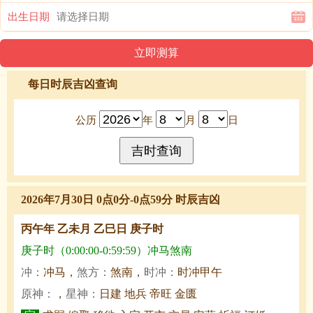
出生日期
每日时辰吉凶查询
公历
年
月
日
2026年7月30日 0点0分-0点59分 时辰吉凶
丙午年 乙未月 乙巳日 庚子时
庚子时（0:00:00-0:59:59）冲马煞南
冲：
冲马，
煞方：
煞南，
时冲：
时冲甲午
原神：
，
星神：
日建 地兵 帝旺 金匮