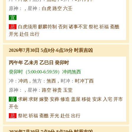
原神：
，
星神：
白虎 路空 六壬
宜
忌
白虎须用 麒麟符制 否则 诸事不宜 祭祀 祈福 斋醮
开光 赴任 出行
2026年7月30日 5点0分-6点59分 时辰吉凶
丙午年 乙未月 乙巳日 癸卯时
癸卯时（5:00:00-6:59:59）冲鸡煞西
冲：
冲鸡，
煞方：
煞西，
时冲：
时冲丁酉
原神：
，
星神：
路空 禄贵 玉堂
宜
求嗣 求财 嫁娶 安葬 修造 盖屋 移徙 安床 入宅 开市
开仓
忌
祭祀 祈福 斋醮 开光 赴任 出行
2026年7月30日 7点0分-8点59分 时辰吉凶