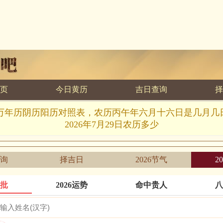
页
今日黄历
吉日查询
择
7.29万年历阴历阳历对照表，农历丙午年六月十六日是几月
2026年7月29日农历多少
询
择吉日
2026节气
2
批
2026运势
命中贵人
八