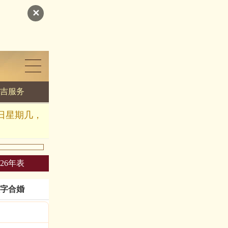
✕
吉服务
几日星期几，
026年表
字合婚