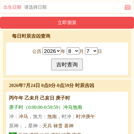
出生日期
每日时辰吉凶查询
公历
年
月
日
2026年7月24日 0点0分-0点59分 时辰吉凶
丙午年 乙未月 己亥日 庚子时
庚子时（0:00:00-0:59:59）冲马煞南
冲：
冲马，
煞方：
煞南，
时冲：
时冲庚午
原神：
，
星神：
天兵 禄贵 喜神