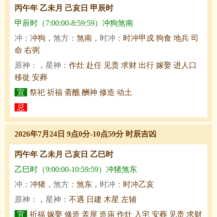
丙午年 乙未月 己亥日 甲辰时
甲辰时（7:00:00-8:59:59）冲狗煞南
冲：
冲狗，
煞方：
煞南，
时冲：
时冲甲戍 狗食 地兵 司
命 右弼
原神：
，
星神：
作灶 赴任 见贵 求财 出行 嫁娶 进人口
移徙 安葬
宜
祭祀 祈福 斋醮 酬神 修造 动土
忌
2026年7月24日 9点0分-10点59分 时辰吉凶
丙午年 乙未月 己亥日 乙巳时
乙巳时（9:00:00-10:59:59）冲猪煞东
冲：
冲猪，
煞方：
煞东，
时冲：
时冲乙亥
原神：
，
星神：
不遇 日建 木星 左辅
宜
祈福 嫁娶 修造 盖屋 造庙 作灶 入宅 安葬 见贵 求财