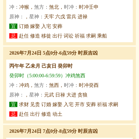
冲：
冲猴，
煞方：
煞北，
时冲：
时冲壬申
原神：
，
星神：
天牢 六戊 雷兵 进禄
宜
订婚 嫁娶 入宅 安葬
忌
赴任 修造 移徙 出行 词讼 祈福 求嗣 乘船
2026年7月24日 5点0分-6点59分 时辰吉凶
丙午年 乙未月 己亥日 癸卯时
癸卯时（5:00:00-6:59:59）冲鸡煞西
冲：
冲鸡，
煞方：
煞西，
时冲：
时冲癸酉
原神：
，
星神：
元武 日禄 大进 贪狼
宜
求财 见贵 订婚 嫁娶 入宅 开市 安葬 祈福 求嗣
忌
赴任 出行 修造 动土
2026年7月24日 7点0分-8点59分 时辰吉凶