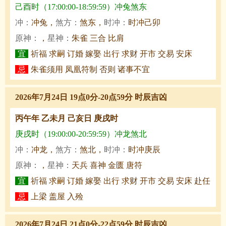
己酉时（17:00:00-18:59:59）冲兔煞东
冲：
冲兔，
煞方：
煞东，
时冲：
时冲己卯
原神：
，
星神：
朱雀 三合 比肩
宜
祈福 求嗣 订婚 嫁娶 出行 求财 开市 交易 安床
忌
朱雀须用 凤凰符制 否则 诸事不宜
2026年7月24日 19点0分-20点59分 时辰吉凶
丙午年 乙未月 己亥日 庚戌时
庚戌时（19:00:00-20:59:59）冲龙煞北
冲：
冲龙，
煞方：
煞北，
时冲：
时冲庚辰
原神：
，
星神：
天兵 喜神 金匮 唐符
宜
祈福 求嗣 订婚 嫁娶 出行 求财 开市 交易 安床 赴任
忌
上梁 盖屋 入殓
2026年7月24日 21点0分-22点59分 时辰吉凶