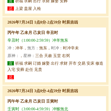
宜
祈福 求嗣 出行 求财 嫁娶 安葬
忌
上梁 盖屋 入殓
2026年7月24日 1点0分-2点59分 时辰吉凶
丙午年 乙未月 己亥日 辛丑时
辛丑时（1:00:00-2:59:59）冲羊煞东
冲：
冲羊，
煞方：
煞东，
时冲：
时冲辛未
原神：
，
星神：
三合 天赦 玉堂 右弼
宜
祈福 求嗣 订婚 嫁娶 出行 求财 开市 交易 安床 修造
入宅 安葬 赴任 见贵
忌
2026年7月24日 3点0分-4点59分 时辰吉凶
丙午年 乙未月 己亥日 壬寅时
壬寅时（3:00:00-4:59:59）冲猴煞北