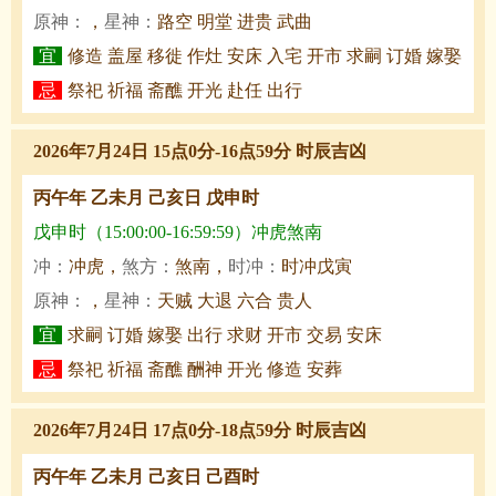
原神：
，
星神：
路空 明堂 进贵 武曲
宜
修造 盖屋 移徙 作灶 安床 入宅 开市 求嗣 订婚 嫁娶
忌
祭祀 祈福 斋醮 开光 赴任 出行
2026年7月24日 15点0分-16点59分 时辰吉凶
丙午年 乙未月 己亥日 戊申时
戊申时（15:00:00-16:59:59）冲虎煞南
冲：
冲虎，
煞方：
煞南，
时冲：
时冲戊寅
原神：
，
星神：
天贼 大退 六合 贵人
宜
求嗣 订婚 嫁娶 出行 求财 开市 交易 安床
忌
祭祀 祈福 斋醮 酬神 开光 修造 安葬
2026年7月24日 17点0分-18点59分 时辰吉凶
丙午年 乙未月 己亥日 己酉时