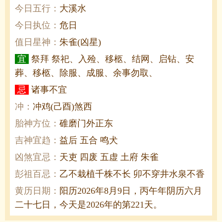
今日五行：
大溪水
今日执位：
危日
值日星神：
朱雀(凶星)
宜
祭拜 祭祀、入殓、移柩、结网、启钻、安
葬、移柩、除服、成服、余事勿取、
忌
诸事不宜
冲：
冲鸡(己酉)煞西
胎神方位：
碓磨门外正东
吉神宜趋：
益后 五合 鸣犬
凶煞宜忌：
天吏 四废 五虚 土府 朱雀
彭祖百忌：
乙不栽植千株不长 卯不穿井水泉不香
黄历日期：
阳历2026年8月9日，丙午年阴历六月
二十七日，今天是2026年的第221天。