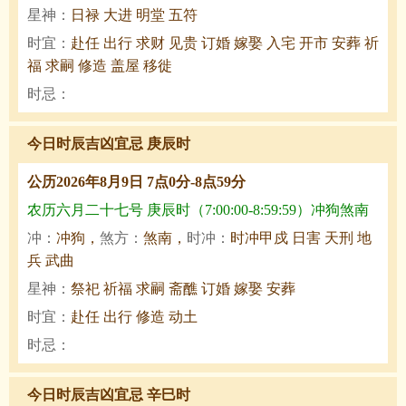
星神：
日禄 大进 明堂 五符
时宜：
赴任 出行 求财 见贵 订婚 嫁娶 入宅 开市 安葬 祈
福 求嗣 修造 盖屋 移徙
时忌：
今日时辰吉凶宜忌 庚辰时
公历2026年8月9日 7点0分-8点59分
农历六月二十七号 庚辰时（7:00:00-8:59:59）冲狗煞南
冲：
冲狗，
煞方：
煞南，
时冲：
时冲甲戍 日害 天刑 地
兵 武曲
星神：
祭祀 祈福 求嗣 斋醮 订婚 嫁娶 安葬
时宜：
赴任 出行 修造 动土
时忌：
今日时辰吉凶宜忌 辛巳时