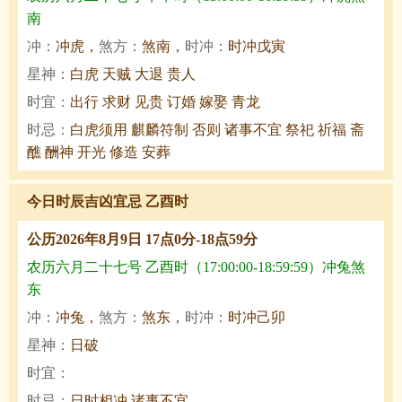
南
冲：
冲虎，
煞方：
煞南，
时冲：
时冲戊寅
星神：
白虎 天贼 大退 贵人
时宜：
出行 求财 见贵 订婚 嫁娶 青龙
时忌：
白虎须用 麒麟符制 否则 诸事不宜 祭祀 祈福 斋
醮 酬神 开光 修造 安葬
今日时辰吉凶宜忌 乙酉时
公历2026年8月9日 17点0分-18点59分
农历六月二十七号 乙酉时（17:00:00-18:59:59）冲兔煞
东
冲：
冲兔，
煞方：
煞东，
时冲：
时冲己卯
星神：
日破
时宜：
时忌：
日时相冲 诸事不宜