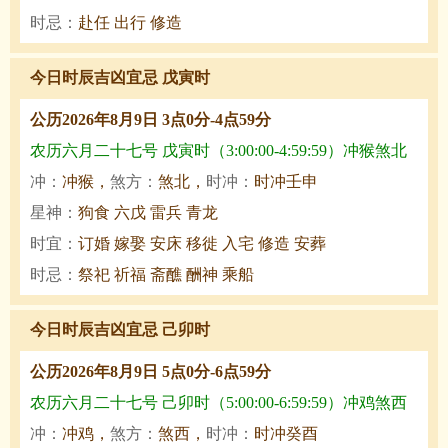
时忌：
赴任 出行 修造
今日时辰吉凶宜忌 戊寅时
公历2026年8月9日 3点0分-4点59分
农历六月二十七号 戊寅时（3:00:00-4:59:59）冲猴煞北
冲：
冲猴，
煞方：
煞北，
时冲：
时冲壬申
星神：
狗食 六戊 雷兵 青龙
时宜：
订婚 嫁娶 安床 移徙 入宅 修造 安葬
时忌：
祭祀 祈福 斋醮 酬神 乘船
今日时辰吉凶宜忌 己卯时
公历2026年8月9日 5点0分-6点59分
农历六月二十七号 己卯时（5:00:00-6:59:59）冲鸡煞西
冲：
冲鸡，
煞方：
煞西，
时冲：
时冲癸酉