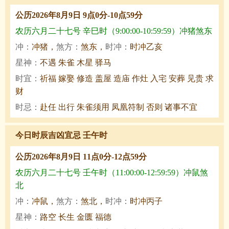
公历2026年8月9日 9点0分-10点59分
农历六月二十七号 辛巳时（9:00:00-10:59:59）冲猪煞东
冲：
冲猪，
煞方：
煞东，
时冲：
时冲乙亥
星神：
不遇 朱雀 木星 驿马
时宜：
祈福 嫁娶 修造 盖屋 造庙 作灶 入宅 安葬 见贵 求
财
时忌：
赴任 出行 朱雀须用 凤凰符制 否则 诸事不宜
今日时辰吉凶宜忌 壬午时
公历2026年8月9日 11点0分-12点59分
农历六月二十七号 壬午时（11:00:00-12:59:59）冲鼠煞
北
冲：
冲鼠，
煞方：
煞北，
时冲：
时冲丙子
星神：
路空 长生 金匮 福德