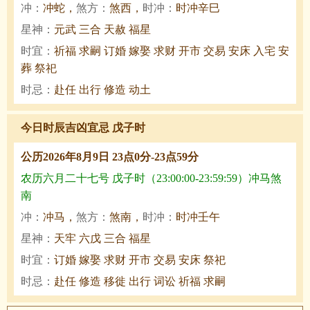
冲：
冲蛇，
煞方：
煞西，
时冲：
时冲辛巳
星神：
元武 三合 天赦 福星
时宜：
祈福 求嗣 订婚 嫁娶 求财 开市 交易 安床 入宅 安
葬 祭祀
时忌：
赴任 出行 修造 动土
今日时辰吉凶宜忌 戊子时
公历2026年8月9日 23点0分-23点59分
农历六月二十七号 戊子时（23:00:00-23:59:59）冲马煞
南
冲：
冲马，
煞方：
煞南，
时冲：
时冲壬午
星神：
天牢 六戊 三合 福星
时宜：
订婚 嫁娶 求财 开市 交易 安床 祭祀
时忌：
赴任 修造 移徙 出行 词讼 祈福 求嗣