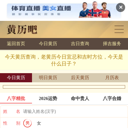
✕
返回首页
今日黄历
吉日查询
择吉服务
黄历查询
今天黄历查询，老黄历今日宜忌和吉时方位，今天是
什么日子？
今日黄历
明日黄历
后天黄历
月历表
八字精批
2026运势
命中贵人
八字合婚
姓 名
性 别
男
女