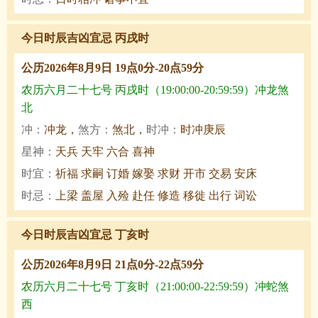
今日时辰吉凶宜忌 丙戌时
公历2026年8月9日 19点0分-20点59分
农历六月二十七号 丙戌时（19:00:00-20:59:59）冲龙煞
北
冲：
冲龙，
煞方：
煞北，
时冲：
时冲庚辰
星神：
天兵 天牢 六合 喜神
时宜：
祈福 求嗣 订婚 嫁娶 求财 开市 交易 安床
时忌：
上梁 盖屋 入殓 赴任 修造 移徙 出行 词讼
今日时辰吉凶宜忌 丁亥时
公历2026年8月9日 21点0分-22点59分
农历六月二十七号 丁亥时（21:00:00-22:59:59）冲蛇煞
西