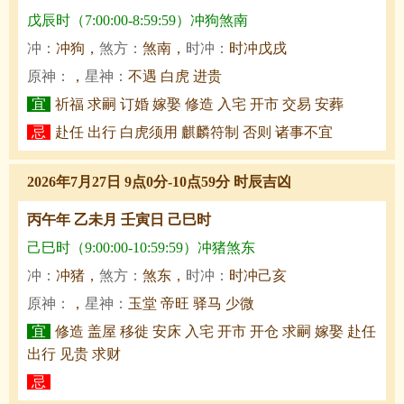
戊辰时（7:00:00-8:59:59）冲狗煞南
冲：
冲狗，
煞方：
煞南，
时冲：
时冲戊戌
原神：
，
星神：
不遇 白虎 进贵
宜
祈福 求嗣 订婚 嫁娶 修造 入宅 开市 交易 安葬
忌
赴任 出行 白虎须用 麒麟符制 否则 诸事不宜
2026年7月27日 9点0分-10点59分 时辰吉凶
丙午年 乙未月 壬寅日 己巳时
己巳时（9:00:00-10:59:59）冲猪煞东
冲：
冲猪，
煞方：
煞东，
时冲：
时冲己亥
原神：
，
星神：
玉堂 帝旺 驿马 少微
宜
修造 盖屋 移徙 安床 入宅 开市 开仓 求嗣 嫁娶 赴任
出行 见贵 求财
忌