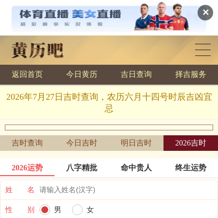
✕
返回首页
今日黄历
吉日查询
择吉服务
黄历查询
2026年7月27日吉时查询，农历六月十四号时辰吉凶宜
忌
吉时查询
今日吉时
明日吉时
2026吉时
2026运势
八字精批
命中贵人
终生运势
姓 名
性 别
男
女