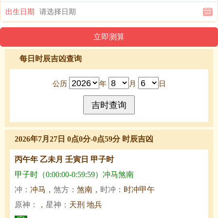
出生日期
每日时辰吉凶查询
公历
年
月
日
2026年7月27日 0点0分-0点59分 时辰吉凶
丙午年 乙未月 壬寅日 甲子时
甲子时（0:00:00-0:59:59）冲马煞南
冲：
冲马，
煞方：
煞南，
时冲：
时冲甲午
原神：
，
星神：
天刑 地兵