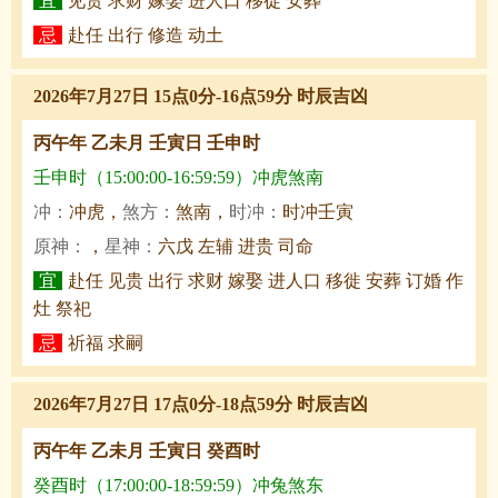
宜
见贵 求财 嫁娶 进人口 移徙 安葬
忌
赴任 出行 修造 动土
2026年7月27日 15点0分-16点59分 时辰吉凶
丙午年 乙未月 壬寅日 壬申时
壬申时（15:00:00-16:59:59）冲虎煞南
冲：
冲虎，
煞方：
煞南，
时冲：
时冲壬寅
原神：
，
星神：
六戊 左辅 进贵 司命
宜
赴任 见贵 出行 求财 嫁娶 进人口 移徙 安葬 订婚 作
灶 祭祀
忌
祈福 求嗣
2026年7月27日 17点0分-18点59分 时辰吉凶
丙午年 乙未月 壬寅日 癸酉时
癸酉时（17:00:00-18:59:59）冲兔煞东