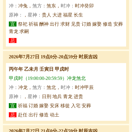
冲：
冲兔，
煞方：
煞东，
时冲：
时冲癸卯
原神：
，
星神：
贵人 大进 福星 长生
宜
祭祀 祈福 酬神 出行 求财 见贵 订婚 嫁娶 修造 安葬
青龙 求嗣
忌
2026年7月27日 19点0分-20点59分 时辰吉凶
丙午年 乙未月 壬寅日 甲戌时
甲戌时（19:00:00-20:59:59）冲龙煞北
冲：
冲龙，
煞方：
煞北，
时冲：
时冲甲辰
原神：
，
星神：
日刑 地兵 青龙 进贵
宜
祈福 订婚 嫁娶 安床 移徙 入宅 安葬
忌
赴任 出行 修造 动土
2026年7月27日 21点0分-22点59分 时辰吉凶