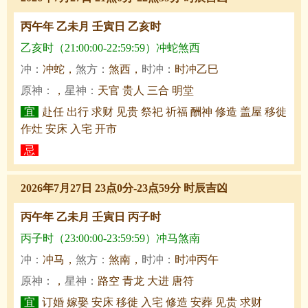
丙午年 乙未月 壬寅日 乙亥时
乙亥时（21:00:00-22:59:59）冲蛇煞西
冲：
冲蛇，
煞方：
煞西，
时冲：
时冲乙巳
原神：
，
星神：
天官 贵人 三合 明堂
宜
赴任 出行 求财 见贵 祭祀 祈福 酬神 修造 盖屋 移徙
作灶 安床 入宅 开市
忌
2026年7月27日 23点0分-23点59分 时辰吉凶
丙午年 乙未月 壬寅日 丙子时
丙子时（23:00:00-23:59:59）冲马煞南
冲：
冲马，
煞方：
煞南，
时冲：
时冲丙午
原神：
，
星神：
路空 青龙 大进 唐符
宜
订婚 嫁娶 安床 移徙 入宅 修造 安葬 见贵 求财