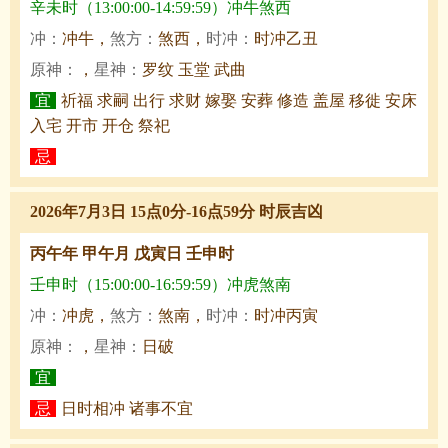
辛未时（13:00:00-14:59:59）冲牛煞西
冲：
冲牛，
煞方：
煞西，
时冲：
时冲乙丑
原神：
，
星神：
罗纹 玉堂 武曲
宜
祈福 求嗣 出行 求财 嫁娶 安葬 修造 盖屋 移徙 安床
入宅 开市 开仓 祭祀
忌
2026年7月3日 15点0分-16点59分 时辰吉凶
丙午年 甲午月 戊寅日 壬申时
壬申时（15:00:00-16:59:59）冲虎煞南
冲：
冲虎，
煞方：
煞南，
时冲：
时冲丙寅
原神：
，
星神：
日破
宜
忌
日时相冲 诸事不宜