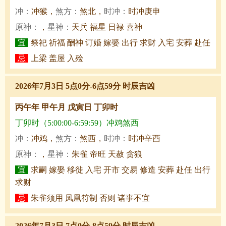
冲：
冲猴，
煞方：
煞北，
时冲：
时冲庚申
原神：
，
星神：
天兵 福星 日禄 喜神
宜
祭祀 祈福 酬神 订婚 嫁娶 出行 求财 入宅 安葬 赴任
忌
上梁 盖屋 入殓
2026年7月3日 5点0分-6点59分 时辰吉凶
丙午年 甲午月 戊寅日 丁卯时
丁卯时（5:00:00-6:59:59）冲鸡煞西
冲：
冲鸡，
煞方：
煞西，
时冲：
时冲辛酉
原神：
，
星神：
朱雀 帝旺 天赦 贪狼
宜
求嗣 嫁娶 移徙 入宅 开市 交易 修造 安葬 赴任 出行
求财
忌
朱雀须用 凤凰符制 否则 诸事不宜
2026年7月3日 7点0分-8点59分 时辰吉凶