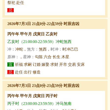
祭祀 赴任
忌
2026年7月3日 21点0分-22点59分 时辰吉凶
丙午年 甲午月 戊寅日 乙亥时
乙亥时（21:00:00-22:59:59）冲蛇煞西
冲：
冲蛇，
煞方：
煞西，
时冲：
时冲己巳
原神：
，
星神：
勾陈 六合 长生 木星
宜
祈福 求嗣 订婚 嫁娶 求财 开市 交易 安床
忌
赴任 出行 修造
2026年7月3日 23点0分-23点59分 时辰吉凶
丙午年 甲午月 戊寅日 丙子时
丙子时（23:00:00-23:59:59）冲马煞南