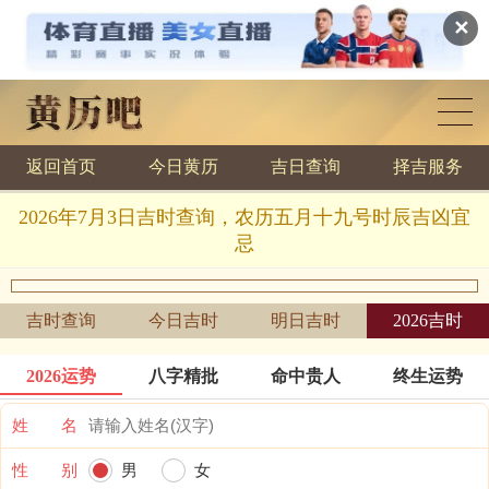
✕
返回首页
今日黄历
吉日查询
择吉服务
黄历查询
2026年7月3日吉时查询，农历五月十九号时辰吉凶宜
忌
吉时查询
今日吉时
明日吉时
2026吉时
2026运势
八字精批
命中贵人
终生运势
姓 名
性 别
男
女