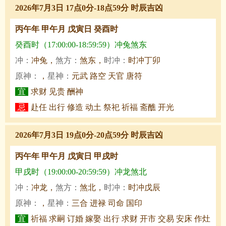
2026年7月3日 17点0分-18点59分 时辰吉凶
丙午年 甲午月 戊寅日 癸酉时
癸酉时（17:00:00-18:59:59）冲兔煞东
冲：
冲兔，
煞方：
煞东，
时冲：
时冲丁卯
原神：
，
星神：
元武 路空 天官 唐符
宜
求财 见贵 酬神
忌
赴任 出行 修造 动土 祭祀 祈福 斋醮 开光
2026年7月3日 19点0分-20点59分 时辰吉凶
丙午年 甲午月 戊寅日 甲戌时
甲戌时（19:00:00-20:59:59）冲龙煞北
冲：
冲龙，
煞方：
煞北，
时冲：
时冲戊辰
原神：
，
星神：
三合 进禄 司命 国印
宜
祈福 求嗣 订婚 嫁娶 出行 求财 开市 交易 安床 作灶