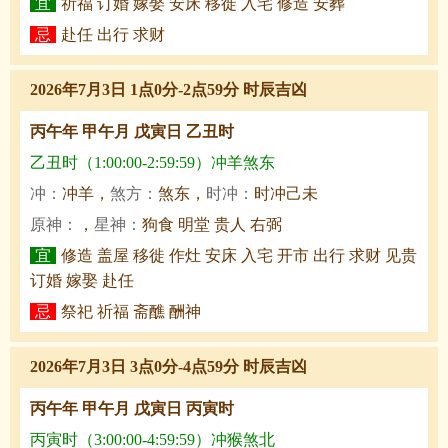
宜
祈福 订婚 嫁娶 安床 移徙 入宅 修造 安葬
忌
赴任 出行 求财
2026年7月3日 1点0分-2点59分 时辰吉凶
丙午年 甲午月 戊寅日 乙丑时
乙丑时（1:00:00-2:59:59）冲羊煞东
冲：
冲羊，
煞方：
煞东，
时冲：
时冲己未
原神：
，
星神：
狗食 明堂 贵人 右弼
宜
修造 盖屋 移徙 作灶 安床 入宅 开市 出行 求财 见贵
订婚 嫁娶 赴任
忌
祭祀 祈福 斋醮 酬神
2026年7月3日 3点0分-4点59分 时辰吉凶
丙午年 甲午月 戊寅日 丙寅时
丙寅时（3:00:00-4:59:59）冲猴煞北