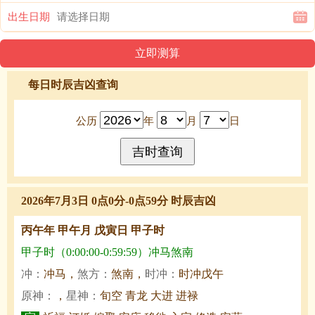
出生日期
每日时辰吉凶查询
公历
年
月
日
2026年7月3日 0点0分-0点59分 时辰吉凶
丙午年 甲午月 戊寅日 甲子时
甲子时（0:00:00-0:59:59）冲马煞南
冲：
冲马，
煞方：
煞南，
时冲：
时冲戊午
原神：
，
星神：
旬空 青龙 大进 进禄