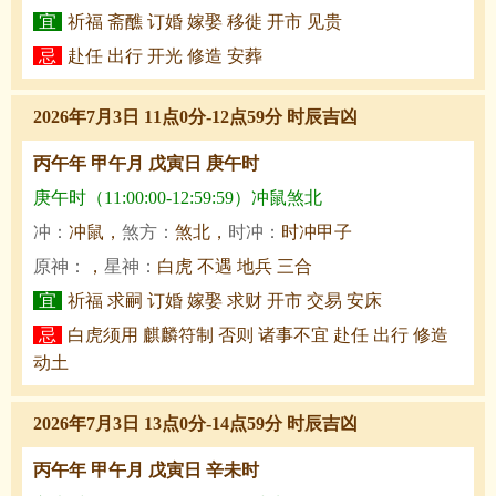
宜
祈福 斋醮 订婚 嫁娶 移徙 开市 见贵
忌
赴任 出行 开光 修造 安葬
2026年7月3日 11点0分-12点59分 时辰吉凶
丙午年 甲午月 戊寅日 庚午时
庚午时（11:00:00-12:59:59）冲鼠煞北
冲：
冲鼠，
煞方：
煞北，
时冲：
时冲甲子
原神：
，
星神：
白虎 不遇 地兵 三合
宜
祈福 求嗣 订婚 嫁娶 求财 开市 交易 安床
忌
白虎须用 麒麟符制 否则 诸事不宜 赴任 出行 修造
动土
2026年7月3日 13点0分-14点59分 时辰吉凶
丙午年 甲午月 戊寅日 辛未时