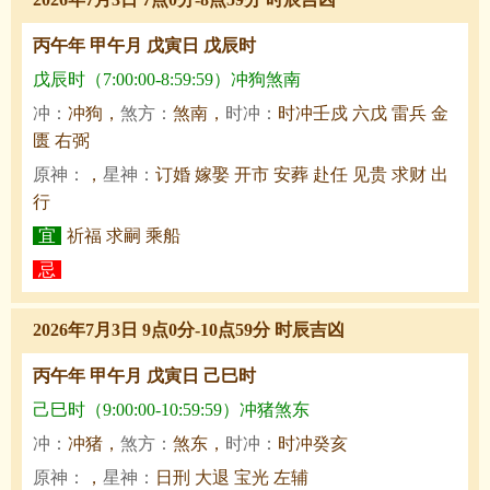
丙午年 甲午月 戊寅日 戊辰时
戊辰时（7:00:00-8:59:59）冲狗煞南
冲：
冲狗，
煞方：
煞南，
时冲：
时冲壬戍 六戊 雷兵 金
匮 右弼
原神：
，
星神：
订婚 嫁娶 开市 安葬 赴任 见贵 求财 出
行
宜
祈福 求嗣 乘船
忌
2026年7月3日 9点0分-10点59分 时辰吉凶
丙午年 甲午月 戊寅日 己巳时
己巳时（9:00:00-10:59:59）冲猪煞东
冲：
冲猪，
煞方：
煞东，
时冲：
时冲癸亥
原神：
，
星神：
日刑 大退 宝光 左辅