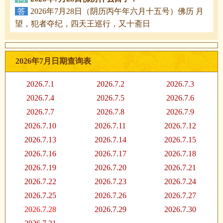
答
2026年7月28日（阴历丙午年六月十五号）佛历 月
望，犯者夺纪，四天王巡行，又十斋日
2026年7月日期查询表
2026.7.1
2026.7.2
2026.7.3
2026.7.4
2026.7.5
2026.7.6
2026.7.7
2026.7.8
2026.7.9
2026.7.10
2026.7.11
2026.7.12
2026.7.13
2026.7.14
2026.7.15
2026.7.16
2026.7.17
2026.7.18
2026.7.19
2026.7.20
2026.7.21
2026.7.22
2026.7.23
2026.7.24
2026.7.25
2026.7.26
2026.7.27
2026.7.28
2026.7.29
2026.7.30