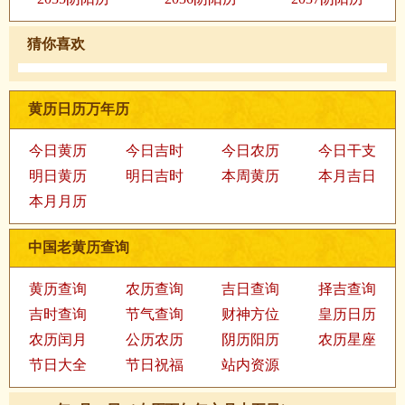
猜你喜欢
黄历日历万年历
今日黄历
今日吉时
今日农历
今日干支
明日黄历
明日吉时
本周黄历
本月吉日
本月月历
中国老黄历查询
黄历查询
农历查询
吉日查询
择吉查询
吉时查询
节气查询
财神方位
皇历日历
农历闰月
公历农历
阴历阳历
农历星座
节日大全
节日祝福
站内资源