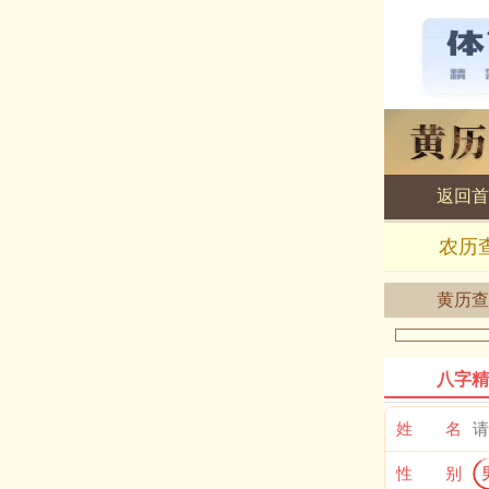
返回首
黄历查询
农历
黄历查
八字精
姓 名
性 别