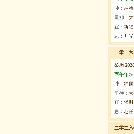
冲：
冲猪
星神：
大
宜：
祈福
忌：
开光
二零二六
公历 202
丙午年农历
冲：
冲鼠
星神：
天
宜：
求财
忌：
赴任
二零二六