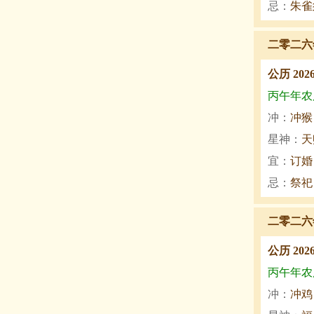
忌：
朱雀
二零二六
公历 202
丙午年农历
冲：
冲猴
星神：
天
宜：
订婚
忌：
祭祀
二零二六
公历 202
丙午年农历
冲：
冲鸡