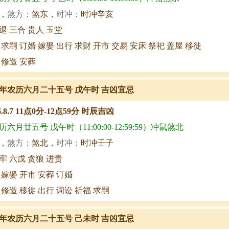
，
煞方：
煞东，
时冲：
时冲辛亥
退 三合 贵人 玉堂
 求嗣 订婚 嫁娶 出行 求财 开市 交易 安床 祭祀 盖屋 移徙
 修造 安葬
年农历六月二十五号 戊午时 吉凶宜忌
6.8.7 11点0分-12点59分 时辰吉凶
六月廿五号 戊午时（11:00:00-12:59:59）冲鼠煞北
，
煞方：
煞北，
时冲：
时冲壬子
牢 六戊 贪狼 进贵
 嫁娶 开市 安葬 订婚
 修造 移徙 出行 词讼 祈福 求嗣
年农历六月二十五号 己未时 吉凶宜忌