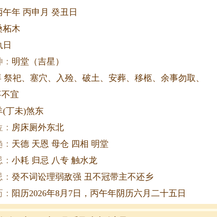
丙午年 丙申月 癸丑日
桑柘木
执日
神：
明堂（吉星）
拜 祭祀、塞穴、入殓、破土、安葬、移柩、余事勿取、
事不宜
(丁未)煞东
位：
房床厕外东北
趋：
天德 天恩 母仓 四相 明堂
忌：
小耗 归忌 八专 触水龙
忌：
癸不词讼理弱敌强 丑不冠带主不还乡
历：
阳历2026年8月7日，丙午年阴历六月二十五日