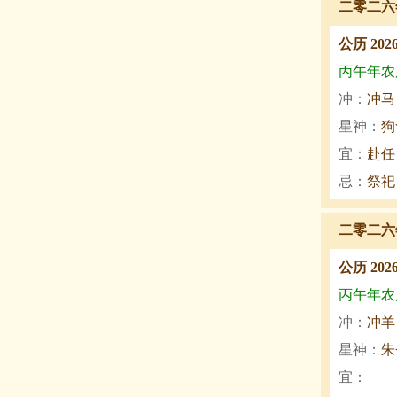
二零二六
公历 202
丙午年农历
冲：
冲马
星神：
狗
宜：
赴任
忌：
祭祀
二零二六
公历 202
丙午年农历
冲：
冲羊
星神：
朱
宜：