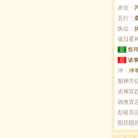
岁次：
五行：
执位：
值日星
宜
祭
忌
诸
冲：
冲羊
胎神方
吉神宜
凶煞宜
彭祖百
阳历阴