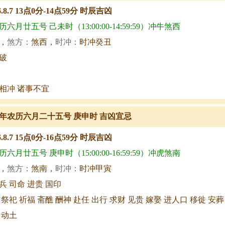
6.8.7 13点0分-14点59分 时辰吉凶
六月廿五号 己未时（13:00:00-14:59:59）冲牛煞西
，
煞方：
煞西，
时冲：
时冲癸丑
破
相冲 诸事不宜
年农历六月二十五号 庚申时 吉凶宜忌
6.8.7 15点0分-16点59分 时辰吉凶
六月廿五号 庚申时（15:00:00-16:59:59）冲虎煞南
，
煞方：
煞南，
时冲：
时冲甲寅
兵 司命 进贵 国印
 祭祀 祈福 斋醮 酬神 赴任 出行 求财 见贵 嫁娶 进人口 移徙 安葬
 动土