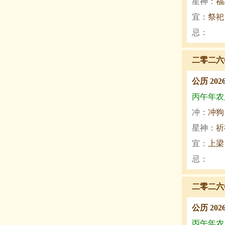
星神：
福
宜：
祭祀
忌：
二零二六
公历 202
丙午年农历
冲：
冲狗
星神：
祈
宜：
上梁
忌：
二零二六
公历 202
丙午年农历