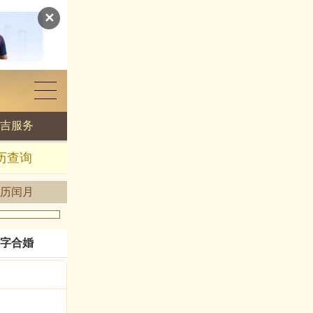
✕
吉服务
历查询
历闰月
字合婚