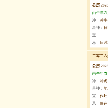
公历 202
丙午年农历
冲：
冲牛
星神：
日
宜：
忌：
日时
二零二六
公历 202
丙午年农历
冲：
冲虎
星神：
地
宜：
作灶
忌：
修造