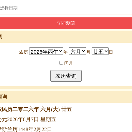
询
农历
年
月
日
闰月
查询
农民历二零二六年 六月(大) 廿五
公元2026年8月7日 星期五
伊斯兰历1448年2月22日