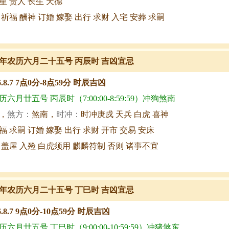
星 贵人 长生 天德
 祈福 酬神 订婚 嫁娶 出行 求财 入宅 安葬 求嗣
年农历六月二十五号 丙辰时 吉凶宜忌
6.8.7 7点0分-8点59分 时辰吉凶
六月廿五号 丙辰时（7:00:00-8:59:59）冲狗煞南
，
煞方：
煞南，
时冲：
时冲庚戍 天兵 白虎 喜神
福 求嗣 订婚 嫁娶 出行 求财 开市 交易 安床
 盖屋 入殓 白虎须用 麒麟符制 否则 诸事不宜
年农历六月二十五号 丁巳时 吉凶宜忌
6.8.7 9点0分-10点59分 时辰吉凶
六月廿五号 丁巳时（9:00:00-10:59:59）冲猪煞东