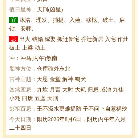
值日星神：
天刑(凶星)
宜
沐浴、理发、捕捉、入殓、移柩、破土、启
钻、安葬、
忌
出火 结婚 嫁娶 搬迁新宅 乔迁新居 入宅 作灶
破土 上梁 动土
冲：
冲马(丙午)煞南
胎神方位：
仓库碓外东北
吉神宜趋：
天恩 金堂 解神 鸣犬
凶煞宜忌：
九坎 月害 大时 大耗 归忌 咸池 九焦
小耗 四废 五虚 天刑
彭祖百忌：
壬不汲水更难提防 子不问卜自惹祸殃
今天日期：
阳历2026年8月6日，阴历丙午年六月
二十四日