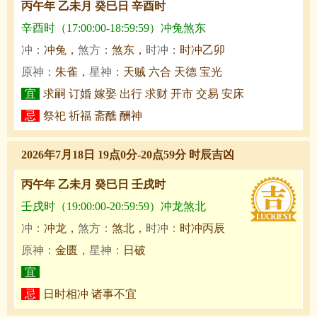
丙午年 乙未月 癸巳日 辛酉时
辛酉时（17:00:00-18:59:59）冲兔煞东
冲：
冲兔，
煞方：
煞东，
时冲：
时冲乙卯
原神：
朱雀，
星神：
天贼 六合 天德 宝光
宜
求嗣 订婚 嫁娶 出行 求财 开市 交易 安床
忌
祭祀 祈福 斋醮 酬神
2026年7月18日 19点0分-20点59分 时辰吉凶
丙午年 乙未月 癸巳日 壬戌时
壬戌时（19:00:00-20:59:59）冲龙煞北
冲：
冲龙，
煞方：
煞北，
时冲：
时冲丙辰
原神：
金匮，
星神：
日破
宜
忌
日时相冲 诸事不宜