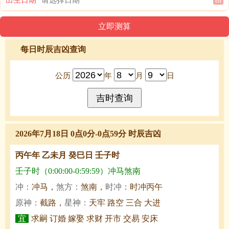
每日时辰吉凶查询
公历
年
月
日
2026年7月18日 0点0分-0点59分 时辰吉凶
丙午年 乙未月 癸巳日 壬子时
壬子时（0:00:00-0:59:59）冲马煞南
冲：
冲马，
煞方：
煞南，
时冲：
时冲丙午
原神：
截路，
星神：
天牢 路空 三合 大进
宜
求嗣 订婚 嫁娶 求财 开市 交易 安床