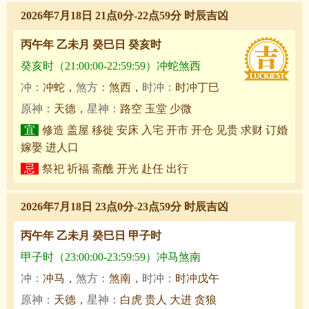
2026年7月18日 21点0分-22点59分 时辰吉凶
丙午年 乙未月 癸巳日 癸亥时
癸亥时（21:00:00-22:59:59）冲蛇煞西
冲：
冲蛇，
煞方：
煞西，
时冲：
时冲丁巳
原神：
天德，
星神：
路空 玉堂 少微
宜
修造 盖屋 移徙 安床 入宅 开市 开仓 见贵 求财 订婚
嫁娶 进人口
忌
祭祀 祈福 斋醮 开光 赴任 出行
2026年7月18日 23点0分-23点59分 时辰吉凶
丙午年 乙未月 癸巳日 甲子时
甲子时（23:00:00-23:59:59）冲马煞南
冲：
冲马，
煞方：
煞南，
时冲：
时冲戊午
原神：
天德，
星神：
白虎 贵人 大进 贪狼