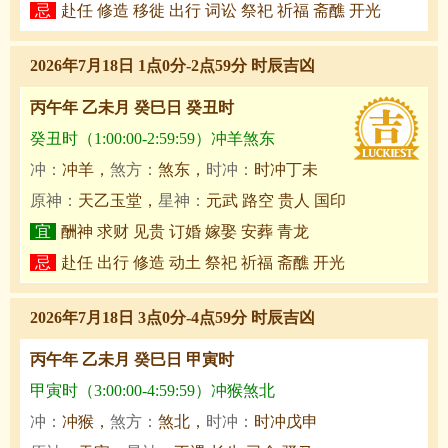
忌
赴任 修造 移徙 出行 词讼 祭祀 祈福 斋醮 开光
2026年7月18日 1点0分-2点59分 时辰吉凶
丙午年 乙未月 癸巳日 癸丑时
癸丑时（1:00:00-2:59:59）冲羊煞东
冲：
冲羊，
煞方：
煞东，
时冲：
时冲丁未
原神：
天乙玉堂，
星神：
元武 路空 贵人 国印
宜
酬神 求财 见贵 订婚 嫁娶 安葬 青龙
忌
赴任 出行 修造 动土 祭祀 祈福 斋醮 开光
2026年7月18日 3点0分-4点59分 时辰吉凶
丙午年 乙未月 癸巳日 甲寅时
甲寅时（3:00:00-4:59:59）冲猴煞北
冲：
冲猴，
煞方：
煞北，
时冲：
时冲戊申