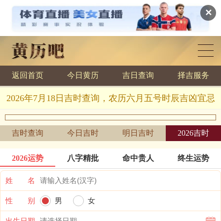
✕
返回首页
今日黄历
吉日查询
择吉服务
黄历查询
2026年7月18日吉时查询，农历六月五号时辰吉凶宜忌
吉时查询
今日吉时
明日吉时
2026吉时
2026运势
八字精批
命中贵人
终生运势
姓 名
性 别
男
女
出生日期