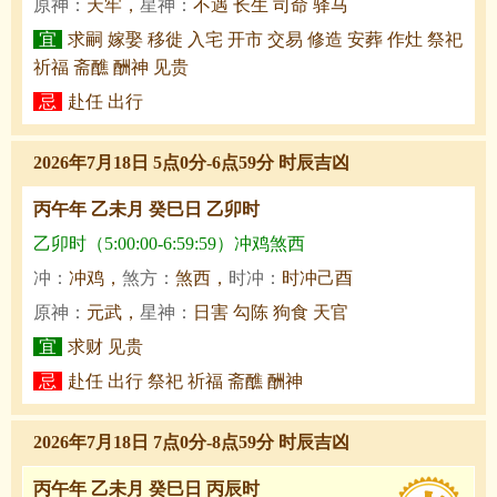
原神：
天牢，
星神：
不遇 长生 司命 驿马
宜
求嗣 嫁娶 移徙 入宅 开市 交易 修造 安葬 作灶 祭祀
祈福 斋醮 酬神 见贵
忌
赴任 出行
2026年7月18日 5点0分-6点59分 时辰吉凶
丙午年 乙未月 癸巳日 乙卯时
乙卯时（5:00:00-6:59:59）冲鸡煞西
冲：
冲鸡，
煞方：
煞西，
时冲：
时冲己酉
原神：
元武，
星神：
日害 勾陈 狗食 天官
宜
求财 见贵
忌
赴任 出行 祭祀 祈福 斋醮 酬神
2026年7月18日 7点0分-8点59分 时辰吉凶
丙午年 乙未月 癸巳日 丙辰时