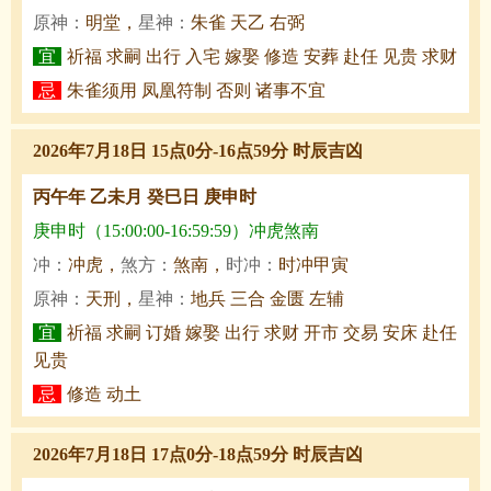
原神：
明堂，
星神：
朱雀 天乙 右弼
宜
祈福 求嗣 出行 入宅 嫁娶 修造 安葬 赴任 见贵 求财
忌
朱雀须用 凤凰符制 否则 诸事不宜
2026年7月18日 15点0分-16点59分 时辰吉凶
丙午年 乙未月 癸巳日 庚申时
庚申时（15:00:00-16:59:59）冲虎煞南
冲：
冲虎，
煞方：
煞南，
时冲：
时冲甲寅
原神：
天刑，
星神：
地兵 三合 金匮 左辅
宜
祈福 求嗣 订婚 嫁娶 出行 求财 开市 交易 安床 赴任
见贵
忌
修造 动土
2026年7月18日 17点0分-18点59分 时辰吉凶