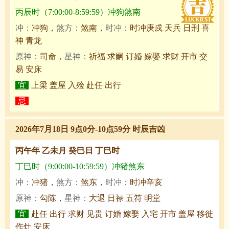
丙辰时（7:00:00-8:59:59）冲狗煞南
冲：
冲狗，
煞方：
煞南，
时冲：
时冲庚戍 天兵 日刑 喜
神 青龙
原神：
司命，
星神：
祈福 求嗣 订婚 嫁娶 求财 开市 交
易 安床
宜
上梁 盖屋 入殓 赴任 出行
忌
2026年7月18日 9点0分-10点59分 时辰吉凶
丙午年 乙未月 癸巳日 丁巳时
丁巳时（9:00:00-10:59:59）冲猪煞东
冲：
冲猪，
煞方：
煞东，
时冲：
时冲辛亥
原神：
勾陈，
星神：
大退 日禄 五符 明堂
宜
赴任 出行 求财 见贵 订婚 嫁娶 入宅 开市 盖屋 移徙
作灶 安床