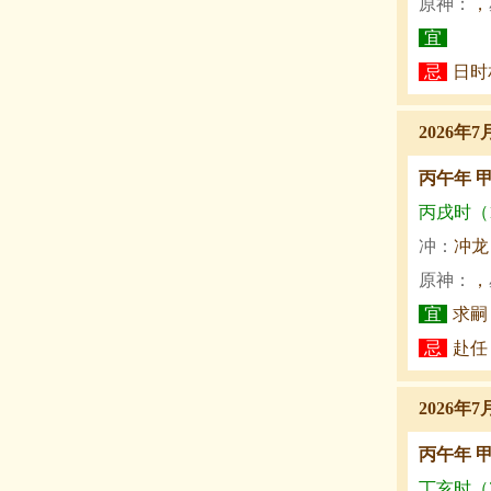
原神：
，
宜
忌
日时
2026年7
丙午年 
丙戌时（19
冲：
冲龙
原神：
，
宜
求嗣
忌
赴任
2026年7
丙午年 
丁亥时（21