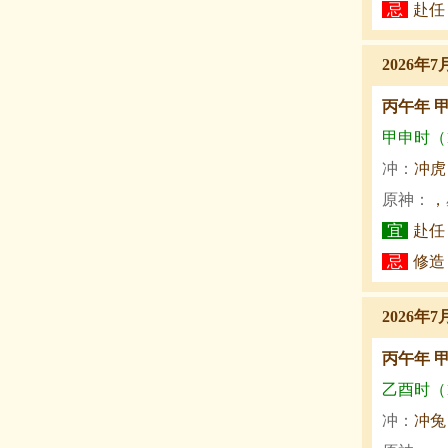
忌
赴任
2026年7
丙午年 
甲申时（15
冲：
冲虎
原神：
，
宜
赴任
忌
修造
2026年7
丙午年 
乙酉时（17
冲：
冲兔