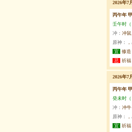
2026年7
丙午年 
壬午时（11
冲：
冲鼠
原神：
，
宜
修造
忌
祈福
2026年7
丙午年 
癸未时（13
冲：
冲牛
原神：
，
宜
祈福