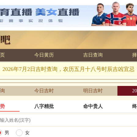
页
今日黄历
吉日查询
择
2026年7月2日吉时查询，农历五月十八号时辰吉凶宜忌
询
今日吉时
明日吉时
2
运势
八字精批
命中贵人
终
男
女