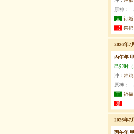
冲：
冲猴
原神：
，
宜
订婚
忌
祭祀
2026年
丙午年 
己卯时（5:
冲：
冲鸡
原神：
，
宜
祈福
忌
2026年
丙午年 