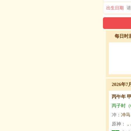
出生日期
每日时
2026年
丙午年 
丙子时（0:
冲：
冲马
原神：
，