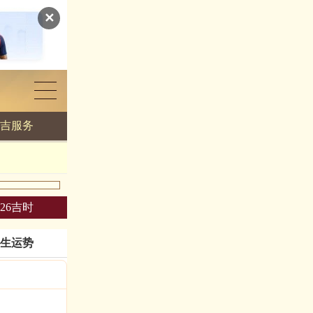
✕
吉服务
026吉时
生运势