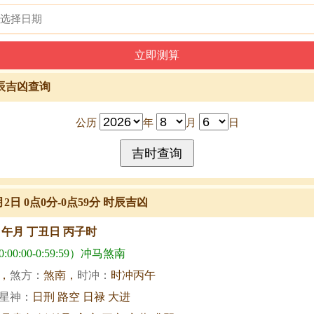
辰吉凶查询
公历
年
月
日
7月2日 0点0分-0点59分 时辰吉凶
甲午月 丁丑日 丙子时
00:00-0:59:59）冲马煞南
，
煞方：
煞南，
时冲：
时冲丙午
星神：
日刑 路空 日禄 大进