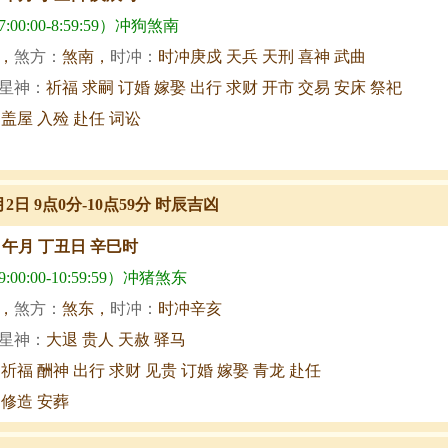
00:00-8:59:59）冲狗煞南
，
煞方：
煞南，
时冲：
时冲庚戍 天兵 天刑 喜神 武曲
星神：
祈福 求嗣 订婚 嫁娶 出行 求财 开市 交易 安床 祭祀
 盖屋 入殓 赴任 词讼
月2日 9点0分-10点59分 时辰吉凶
甲午月 丁丑日 辛巳时
00:00-10:59:59）冲猪煞东
，
煞方：
煞东，
时冲：
时冲辛亥
星神：
大退 贵人 天赦 驿马
 祈福 酬神 出行 求财 见贵 订婚 嫁娶 青龙 赴任
 修造 安葬