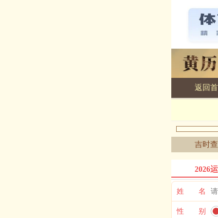
返回首
黄历查询
吉时查
2026
姓 名
性 别