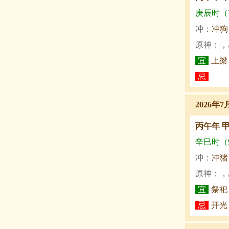
庚辰时（7:
冲：
冲狗
原神：
，
宜
上梁
忌
2026年7
丙午年 
辛巳时（9:
冲：
冲猪
原神：
，
宜
祭祀
忌
开光