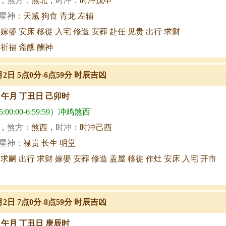
，
煞方：
煞北，
时冲：
时冲戊申
星神：
天贼 狗食 青龙 左辅
 嫁娶 安床 移徙 入宅 修造 安葬 赴任 见贵 出行 求财
 祈福 斋醮 酬神
7月2日 5点0分-6点59分 时辰吉凶
甲午月 丁丑日 己卯时
00:00-6:59:59）冲鸡煞西
，
煞方：
煞西，
时冲：
时冲己酉
星神：
禄贵 长生 明堂
 求嗣 出行 求财 嫁娶 安葬 修造 盖屋 移徙 作灶 安床 入宅 开市
7月2日 7点0分-8点59分 时辰吉凶
甲午月 丁丑日 庚辰时