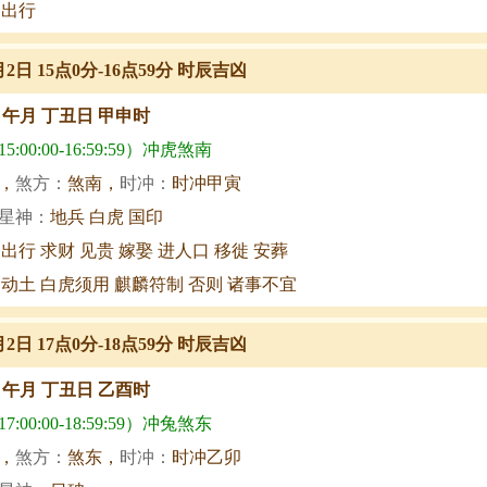
 出行
月2日 15点0分-16点59分 时辰吉凶
甲午月 丁丑日 甲申时
:00:00-16:59:59）冲虎煞南
，
煞方：
煞南，
时冲：
时冲甲寅
星神：
地兵 白虎 国印
 出行 求财 见贵 嫁娶 进人口 移徙 安葬
 动土 白虎须用 麒麟符制 否则 诸事不宜
月2日 17点0分-18点59分 时辰吉凶
甲午月 丁丑日 乙酉时
:00:00-18:59:59）冲兔煞东
，
煞方：
煞东，
时冲：
时冲乙卯