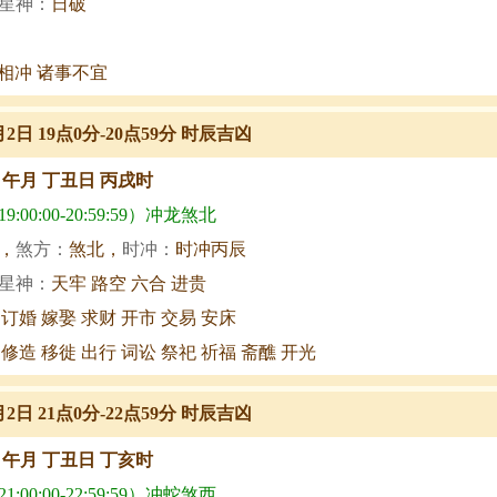
星神：
日破
相冲 诸事不宜
月2日 19点0分-20点59分 时辰吉凶
甲午月 丁丑日 丙戌时
:00:00-20:59:59）冲龙煞北
，
煞方：
煞北，
时冲：
时冲丙辰
星神：
天牢 路空 六合 进贵
 订婚 嫁娶 求财 开市 交易 安床
 修造 移徙 出行 词讼 祭祀 祈福 斋醮 开光
月2日 21点0分-22点59分 时辰吉凶
甲午月 丁丑日 丁亥时
:00:00-22:59:59）冲蛇煞西