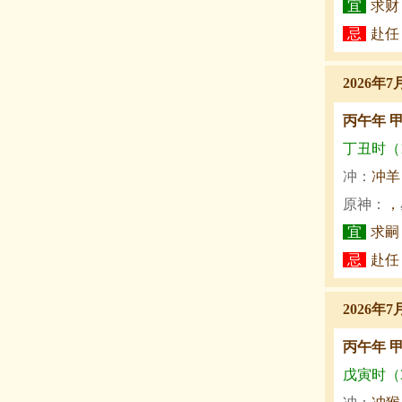
宜
求财
忌
赴任
2026年
丙午年 
丁丑时（1:
冲：
冲羊
原神：
，
宜
求嗣
忌
赴任
2026年
丙午年 
戊寅时（3: