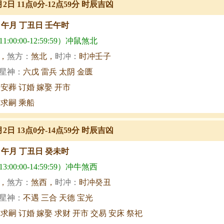
月2日 11点0分-12点59分 时辰吉凶
甲午月 丁丑日 壬午时
:00:00-12:59:59）冲鼠煞北
，
煞方：
煞北，
时冲：
时冲壬子
星神：
六戊 雷兵 太阴 金匮
 安葬 订婚 嫁娶 开市
 求嗣 乘船
月2日 13点0分-14点59分 时辰吉凶
甲午月 丁丑日 癸未时
:00:00-14:59:59）冲牛煞西
，
煞方：
煞西，
时冲：
时冲癸丑
星神：
不遇 三合 天德 宝光
 求嗣 订婚 嫁娶 求财 开市 交易 安床 祭祀