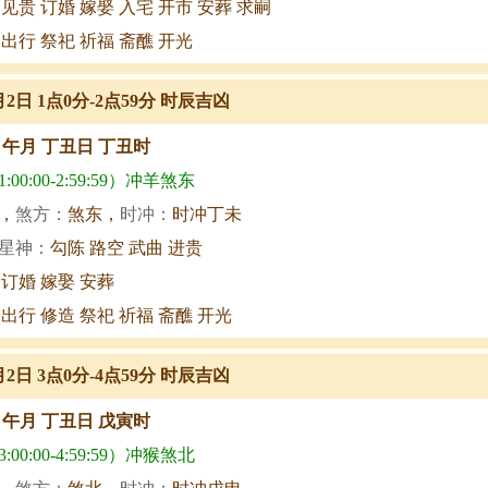
 见贵 订婚 嫁娶 入宅 开市 安葬 求嗣
 出行 祭祀 祈福 斋醮 开光
7月2日 1点0分-2点59分 时辰吉凶
甲午月 丁丑日 丁丑时
00:00-2:59:59）冲羊煞东
，
煞方：
煞东，
时冲：
时冲丁未
星神：
勾陈 路空 武曲 进贵
 订婚 嫁娶 安葬
 出行 修造 祭祀 祈福 斋醮 开光
7月2日 3点0分-4点59分 时辰吉凶
甲午月 丁丑日 戊寅时
00:00-4:59:59）冲猴煞北