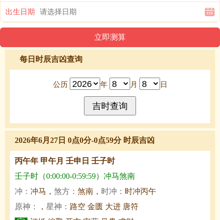
出生日期
每日时辰吉凶查询
公历
年
月
日
2026年6月27日 0点0分-0点59分 时辰吉凶
丙午年 甲午月 壬申日 壬子时
壬子时（0:00:00-0:59:59）冲马煞南
冲：
冲马，
煞方：
煞南，
时冲：
时冲丙午
原神：
，
星神：
路空 金匮 大进 唐符