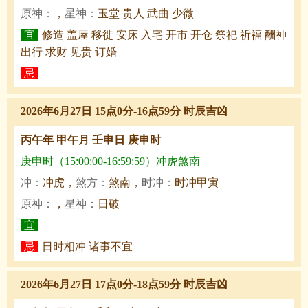
原神：
，
星神：
玉堂 贵人 武曲 少微
宜
修造 盖屋 移徙 安床 入宅 开市 开仓 祭祀 祈福 酬神
出行 求财 见贵 订婚
忌
2026年6月27日 15点0分-16点59分 时辰吉凶
丙午年 甲午月 壬申日 庚申时
庚申时（15:00:00-16:59:59）冲虎煞南
冲：
冲虎，
煞方：
煞南，
时冲：
时冲甲寅
原神：
，
星神：
日破
宜
忌
日时相冲 诸事不宜
2026年6月27日 17点0分-18点59分 时辰吉凶