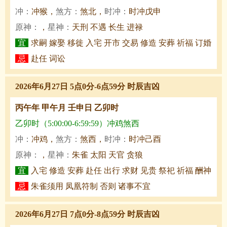
冲：
冲猴，
煞方：
煞北，
时冲：
时冲戊申
原神：
，
星神：
天刑 不遇 长生 进禄
宜
求嗣 嫁娶 移徙 入宅 开市 交易 修造 安葬 祈福 订婚
忌
赴任 词讼
2026年6月27日 5点0分-6点59分 时辰吉凶
丙午年 甲午月 壬申日 乙卯时
乙卯时（5:00:00-6:59:59）冲鸡煞西
冲：
冲鸡，
煞方：
煞西，
时冲：
时冲己酉
原神：
，
星神：
朱雀 太阳 天官 贪狼
宜
入宅 修造 安葬 赴任 出行 求财 见贵 祭祀 祈福 酬神
忌
朱雀须用 凤凰符制 否则 诸事不宜
2026年6月27日 7点0分-8点59分 时辰吉凶