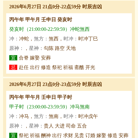
2026年6月27日 21点0分-22点59分 时辰吉凶
丙午年 甲午月 壬申日 癸亥时
癸亥时（21:00:00-22:59:59）冲蛇煞西
冲：
冲蛇，
煞方：
煞西，
时冲：
时冲丁巳
原神：
，
星神：
勾陈 路空 天地
宜
合脊 嫁娶 安葬
忌
赴任 出行 修造 祭祀 祈福 斋醮 开光
2026年6月27日 23点0分-23点59分 时辰吉凶
丙午年 甲午月 壬申日 甲子时
甲子时（23:00:00-23:59:59）冲马煞南
冲：
冲马，
煞方：
煞南，
时冲：
时冲戊午
原神：
，
星神：
贵人 大进 司命 五合
宜
祭祀 祈福 酬神 出行 求财 见贵 订婚 嫁娶 修造 安葬