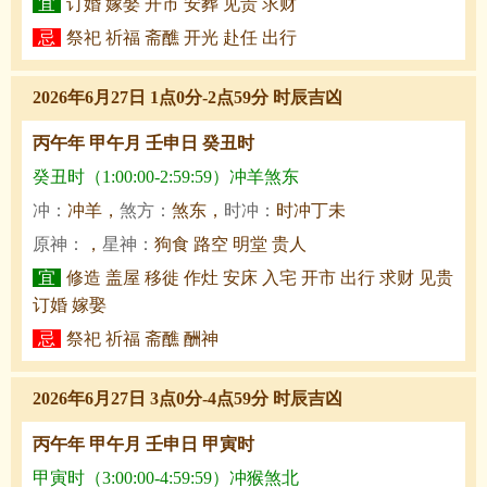
宜
订婚 嫁娶 开市 安葬 见贵 求财
忌
祭祀 祈福 斋醮 开光 赴任 出行
2026年6月27日 1点0分-2点59分 时辰吉凶
丙午年 甲午月 壬申日 癸丑时
癸丑时（1:00:00-2:59:59）冲羊煞东
冲：
冲羊，
煞方：
煞东，
时冲：
时冲丁未
原神：
，
星神：
狗食 路空 明堂 贵人
宜
修造 盖屋 移徙 作灶 安床 入宅 开市 出行 求财 见贵
订婚 嫁娶
忌
祭祀 祈福 斋醮 酬神
2026年6月27日 3点0分-4点59分 时辰吉凶
丙午年 甲午月 壬申日 甲寅时
甲寅时（3:00:00-4:59:59）冲猴煞北