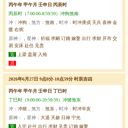
丙午年 甲午月 壬申日 丙辰时
丙辰时（7:00:00-8:59:59）冲狗煞南
冲：
冲狗，
煞方：
煞南，
时冲：
时冲庚戍 天兵 喜神 金
匮 右弼
原神：
，
星神：
祈福 求嗣 订婚 嫁娶 出行 求财 开市 交
易 安床 赴任 见贵
宜
上梁 盖屋 入殓
忌
2026年6月27日 9点0分-10点59分 时辰吉凶
丙午年 甲午月 壬申日 丁巳时
丁巳时（9:00:00-10:59:59）冲猪煞东
冲：
冲猪，
煞方：
煞东，
时冲：
时冲辛亥
原神：
，
星神：
大退 天赦 日禄 宁光
宜
入宅 赴任 出行 求财 见贵 订婚 嫁娶