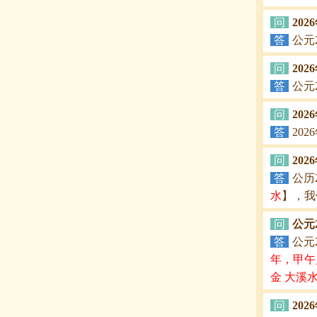
问
20
答
公元
问
202
答
公元
问
20
答
20
问
20
答
公历
水
】，我
问
公元
答
公元
年，甲午
金 大溪
问
20