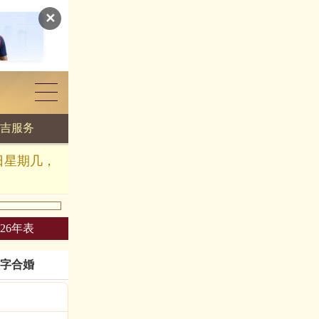
✕
吉服务
日星期几，
026年表
字合婚