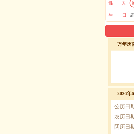
性 别
生 日
万年历
2026
公历日
农历日
阴历日