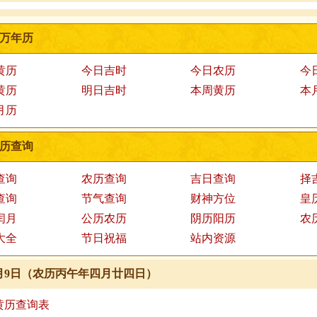
万年历
黄历
今日吉时
今日农历
今
黄历
明日吉时
本周黄历
本
月历
历查询
查询
农历查询
吉日查询
择
查询
节气查询
财神方位
皇
闰月
公历农历
阴历阳历
农
大全
节日祝福
站内资源
年6月9日（农历丙午年四月廿四日）
.9黄历查询表