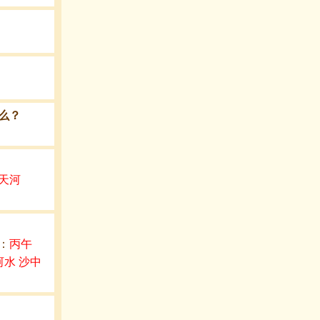
么？
天河
：
丙午
河水 沙中