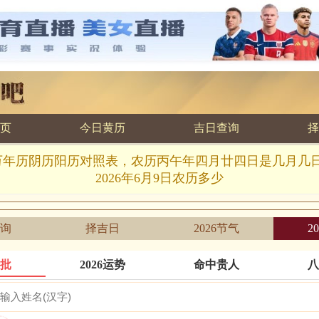
页
今日黄历
吉日查询
择
.6.9万年历阴历阳历对照表，农历丙午年四月廿四日是几月几
2026年6月9日农历多少
询
择吉日
2026节气
2
批
2026运势
命中贵人
八