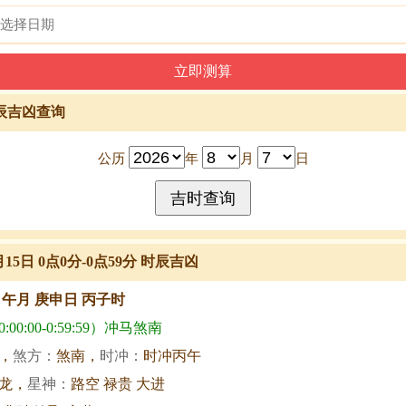
辰吉凶查询
公历
年
月
日
月15日 0点0分-0点59分 时辰吉凶
甲午月 庚申日 丙子时
00:00-0:59:59）冲马煞南
，
煞方：
煞南，
时冲：
时冲丙午
龙，
星神：
路空 禄贵 大进