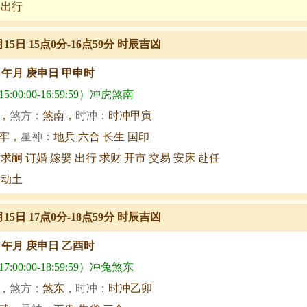
 出行
月15日 15点0分-16点59分 时辰吉凶
甲午月 庚申日 甲申时
:00:00-16:59:59）冲虎煞南
，
煞方：
煞南，
时冲：
时冲甲寅
牢，
星神：
地兵 六合 长生 国印
 求嗣 订婚 嫁娶 出行 求财 开市 交易 安床 赴任
 动土
月15日 17点0分-18点59分 时辰吉凶
甲午月 庚申日 乙酉时
:00:00-18:59:59）冲兔煞东
，
煞方：
煞东，
时冲：
时冲乙卯