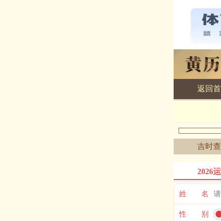
返回首
黄历查询
吉时查
2026
姓 名
性 别