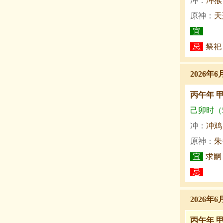
冲：
冲猴
原神：
天
宜
忌
祭祀
2026年6
丙午年 
己卯时（5:
冲：
冲鸡
原神：
朱
宜
求嗣
忌
2026年6
丙午年 