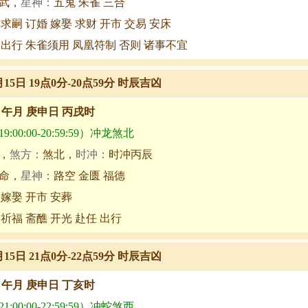
武，
星神：
五鬼 朱雀 三合
 求嗣 订婚 嫁娶 求财 开市 交易 安床
 出行 朱雀须用 凤凰符制 否则 诸事不宜
月15日 19点0分-20点59分 时辰吉凶
甲午月 庚申日 丙戌时
:00:00-20:59:59）冲龙煞北
，
煞方：
煞北，
时冲：
时冲丙辰
命，
星神：
路空 金匮 福德
 嫁娶 开市 安葬
 祈福 斋醮 开光 赴任 出行
月15日 21点0分-22点59分 时辰吉凶
甲午月 庚申日 丁亥时
:00:00-22:59:59）冲蛇煞西