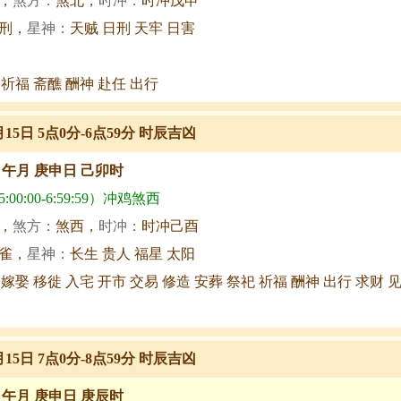
，
煞方：
煞北，
时冲：
时冲戊申
刑，
星神：
天贼 日刑 天牢 日害
 祈福 斋醮 酬神 赴任 出行
月15日 5点0分-6点59分 时辰吉凶
甲午月 庚申日 己卯时
00:00-6:59:59）冲鸡煞西
，
煞方：
煞西，
时冲：
时冲己酉
雀，
星神：
长生 贵人 福星 太阳
 嫁娶 移徙 入宅 开市 交易 修造 安葬 祭祀 祈福 酬神 出行 求财 
月15日 7点0分-8点59分 时辰吉凶
甲午月 庚申日 庚辰时