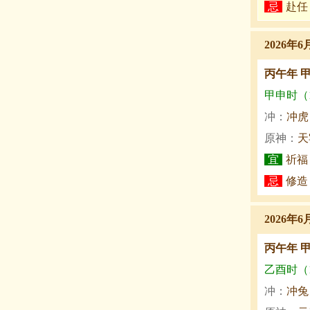
忌
赴任
2026年6
丙午年 
甲申时（15
冲：
冲虎
原神：
天
宜
祈福
忌
修造
2026年6
丙午年 
乙酉时（17
冲：
冲兔