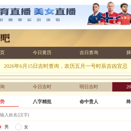
页
今日黄历
吉日查询
择
2026年6月15日吉时查询，农历五月一号时辰吉凶宜忌
询
今日吉时
明日吉时
2
运势
八字精批
命中贵人
终
男
女