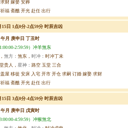
 求财 嫁娶 安葬
 祈福 斋醮 开光 赴任 出行
月15日 1点0分-2点59分 时辰吉凶
甲午月 庚申日 丁丑时
00:00-2:59:59）冲羊煞东
，
煞方：
煞东，
时冲：
时冲丁未
堂贵人，
星神：
路空 玉堂 三合
 盖屋 移徙 安床 入宅 开市 开仓 求嗣 订婚 嫁娶 求财
 祈福 斋醮 开光 赴任 出行
月15日 3点0分-4点59分 时辰吉凶
甲午月 庚申日 戊寅时
00:00-4:59:59）冲猴煞北