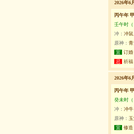
2026年6
丙午年 
壬午时（11
冲：
冲鼠
原神：
青
宜
订婚
忌
祈福
2026年6
丙午年 
癸未时（13
冲：
冲牛
原神：
玉
宜
修造