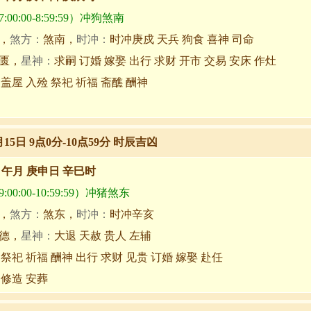
00:00-8:59:59）冲狗煞南
，
煞方：
煞南，
时冲：
时冲庚戍 天兵 狗食 喜神 司命
匮，
星神：
求嗣 订婚 嫁娶 出行 求财 开市 交易 安床 作灶
 盖屋 入殓 祭祀 祈福 斋醮 酬神
月15日 9点0分-10点59分 时辰吉凶
甲午月 庚申日 辛巳时
00:00-10:59:59）冲猪煞东
，
煞方：
煞东，
时冲：
时冲辛亥
德，
星神：
大退 天赦 贵人 左辅
 祭祀 祈福 酬神 出行 求财 见贵 订婚 嫁娶 赴任
 修造 安葬