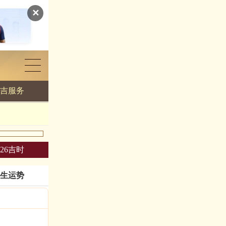
✕
吉服务
026吉时
生运势