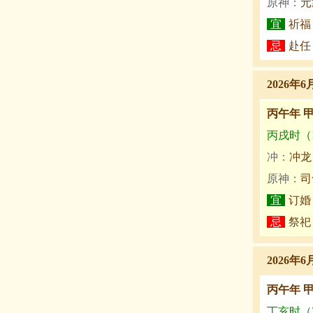
原神：
元
宜
祈福
忌
赴任
2026年6
丙午年 
丙戌时（19
冲：
冲龙
原神：
司
宜
订婚
忌
祭祀
2026年6
丙午年 
丁亥时（21