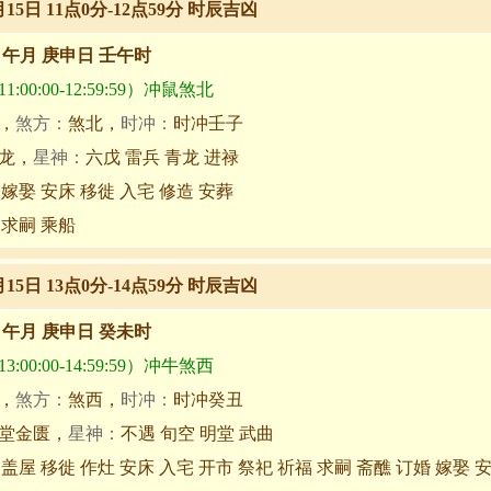
月15日 11点0分-12点59分 时辰吉凶
甲午月 庚申日 壬午时
:00:00-12:59:59）冲鼠煞北
，
煞方：
煞北，
时冲：
时冲壬子
龙，
星神：
六戊 雷兵 青龙 进禄
 嫁娶 安床 移徙 入宅 修造 安葬
 求嗣 乘船
月15日 13点0分-14点59分 时辰吉凶
甲午月 庚申日 癸未时
:00:00-14:59:59）冲牛煞西
，
煞方：
煞西，
时冲：
时冲癸丑
堂金匮，
星神：
不遇 旬空 明堂 武曲
 盖屋 移徙 作灶 安床 入宅 开市 祭祀 祈福 求嗣 斋醮 订婚 嫁娶 