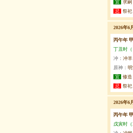
宜
求嗣
忌
祭祀
2026年6
丙午年 
丁丑时（1:
冲：
冲羊
原神：
明
宜
修造
忌
祭祀
2026年6
丙午年 
戊寅时（3: