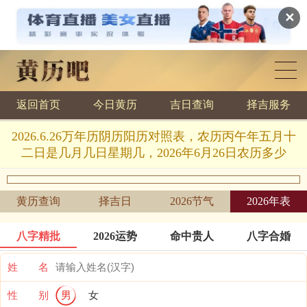
✕
返回首页
今日黄历
吉日查询
择吉服务
黄历查询
2026.6.26万年历阴历阳历对照表，农历丙午年五月十
二日是几月几日星期几，2026年6月26日农历多少
黄历查询
择吉日
2026节气
2026年表
八字精批
2026运势
命中贵人
八字合婚
姓 名
性 别
男
女