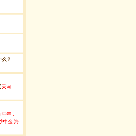
什么？
【
天河
丙午年，
沙中金 海