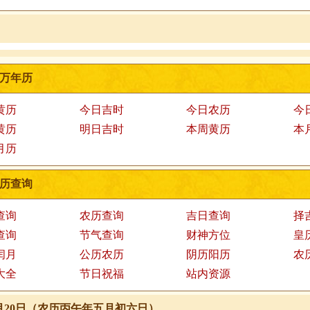
万年历
黄历
今日吉时
今日农历
今
黄历
明日吉时
本周黄历
本
月历
历查询
查询
农历查询
吉日查询
择
查询
节气查询
财神方位
皇
闰月
公历农历
阴历阳历
农
大全
节日祝福
站内资源
年6月20日（农历丙午年五月初六日）