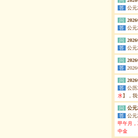
问
20
答
公元
问
20
答
公元
问
202
答
公元
问
20
答
20
问
20
答
公历
水
】，我
问
公元
答
公元
甲午月，
中金