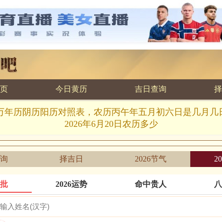
页
今日黄历
吉日查询
择
6.20万年历阴历阳历对照表，农历丙午年五月初六日是几月
2026年6月20日农历多少
询
择吉日
2026节气
2
批
2026运势
命中贵人
八