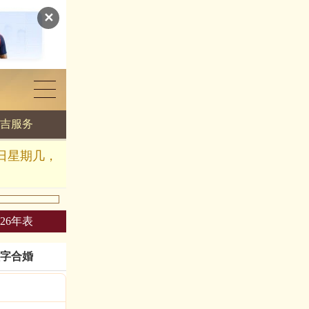
✕
吉服务
几日星期几，
026年表
字合婚