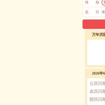
性 别
生 日
万年历
2026
公历日
农历日
阴历日