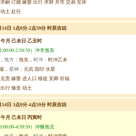
 求嗣 订婚 嫁娶 出行 求财 开市 交易 安床
 动土 赴任
月14日 1点0分-2点59分 时辰吉凶
甲午月 己未日 乙丑时
00:00-2:59:59）冲羊煞东
，
煞方：
煞东，
时冲：
时冲乙未
雀，
星神：
元武 国印 水星
 见贵 嫁娶 进人口 移徙 安葬 祈福
 出行 修造 动土
月14日 3点0分-4点59分 时辰吉凶
甲午月 己未日 丙寅时
00:00-4:59:59）冲猴煞北