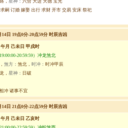
路，
星神：
六合 大进 天德 宝光
 求嗣 订婚 嫁娶 出行 求财 开市 交易 安床 祭祀
月14日 19点0分-20点59分 时辰吉凶
甲午月 己未日 甲戌时
:00:00-20:59:59）冲龙煞北
，
煞方：
煞北，
时冲：
时冲甲辰
龙，
星神：
日破
相冲 诸事不宜
月14日 21点0分-22点59分 时辰吉凶
甲午月 己未日 乙亥时
:00:00-22:59:59）冲蛇煞西