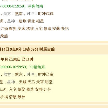
00:00-8:59:59）冲狗煞南
，
煞方：
煞南，
时冲：
时冲戊戌
虎，
星神：
建刑 青龙 福星
 订婚 嫁娶 安床 移徙 入宅 修造 安葬 祭祀
 乘船
月14日 9点0分-10点59分 时辰吉凶
甲午月 己未日 己巳时
00:00-10:59:59）冲猪煞东
，
煞方：
煞东，
时冲：
时冲己亥
堂，
星神：
天贼 天乙 天官 明堂
 出行 入宅 嫁娶 修造 安葬 赴任
 祈福 斋醮 酬神