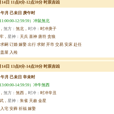
月14日 11点0分-12点59分 时辰吉凶
甲午月 己未日 庚午时
:00:00-12:59:59）冲鼠煞北
，
煞方：
煞北，
时冲：
时冲庚子
牢，
星神：
天兵 喜神 唐符 贪狼
 求嗣 订婚 嫁娶 出行 求财 开市 交易 安床 赴任
 盖屋 入殓
月14日 13点0分-14点59分 时辰吉凶
甲午月 己未日 辛未时
:00:00-14:59:59）冲牛煞西
，
煞方：
煞西，
时冲：
时冲辛丑
武，
星神：
朱雀 天赦 金星
 入宅 安葬 祈福 嫁娶