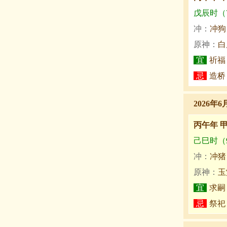
戊辰时（7:
冲：
冲狗
原神：
白
宜
祈福
忌
造桥
2026年6
丙午年 
己巳时（9:
冲：
冲猪
原神：
玉
宜
求嗣
忌
祭祀