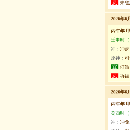
忌
朱雀
2026年6
丙午年 
壬申时（15
冲：
冲虎
原神：
司
宜
订婚
忌
祈福
2026年6
丙午年 
癸酉时（17
冲：
冲兔