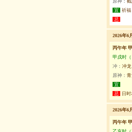
原神：
截
宜
祈福
忌
2026年6
丙午年 
甲戌时（19
冲：
冲龙
原神：
青
宜
忌
日时
2026年6
丙午年 
乙亥时（21