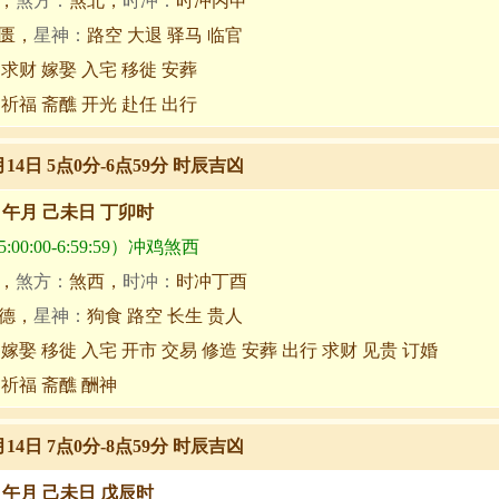
，
煞方：
煞北，
时冲：
时冲丙申
匮，
星神：
路空 大退 驿马 临官
 求财 嫁娶 入宅 移徙 安葬
 祈福 斋醮 开光 赴任 出行
月14日 5点0分-6点59分 时辰吉凶
甲午月 己未日 丁卯时
00:00-6:59:59）冲鸡煞西
，
煞方：
煞西，
时冲：
时冲丁酉
德，
星神：
狗食 路空 长生 贵人
 嫁娶 移徙 入宅 开市 交易 修造 安葬 出行 求财 见贵 订婚
 祈福 斋醮 酬神
月14日 7点0分-8点59分 时辰吉凶
甲午月 己未日 戊辰时