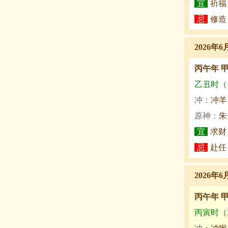
宜
祈福
忌
修造
2026年6
丙午年 
乙丑时（1:
冲：
冲羊
原神：
朱
宜
求财
忌
赴任
2026年6
丙午年 
丙寅时（3: