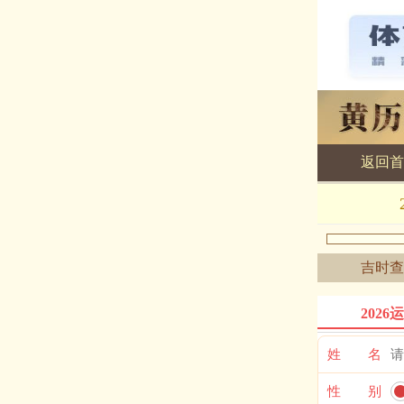
返回首
黄历查询
吉时查
2026
姓 名
性 别