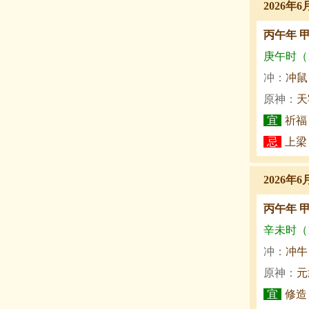
2026年6
丙午年 
庚午时（11
冲：
冲鼠
原神：
天
宜
祈福
忌
上梁
2026年6
丙午年 
辛未时（13
冲：
冲牛
原神：
元
宜
修造