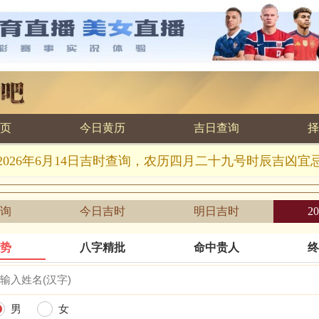
页
今日黄历
吉日查询
择
2026年6月14日吉时查询，农历四月二十九号时辰吉凶宜
询
今日吉时
明日吉时
2
运势
八字精批
命中贵人
终
男
女