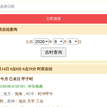
辰吉凶查询
公历
年
月
日
月14日 0点0分-0点59分 时辰吉凶
甲午月 己未日 甲子时
00:00-0:59:59）冲马煞南
，
煞方：
煞南，
时冲：
时冲甲午
刑，
星神：
地兵 天牢 三合