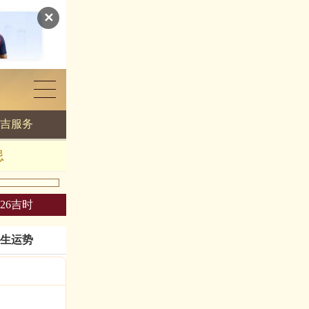
✕
吉服务
忌
026吉时
生运势