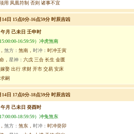
须用 凤凰符制 否则 诸事不宜
月14日 15点0分-16点59分 时辰吉凶
甲午月 己未日 壬申时
:00:00-16:59:59）冲虎煞南
，
煞方：
煞南，
时冲：
时冲壬寅
命，
星神：
六戊 三合 长生 金匮
 嫁娶 出行 求财 开市 交易 安床
 求嗣
月14日 17点0分-18点59分 时辰吉凶
甲午月 己未日 癸酉时
:00:00-18:59:59）冲兔煞东
，
煞方：
煞东，
时冲：
时冲癸卯