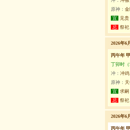
冲：
冲猴
原神：
金
宜
见贵
忌
祭祀
2026年6
丙午年 
丁卯时（5:
冲：
冲鸡
原神：
天
宜
求嗣
忌
祭祀
2026年6
丙午年 