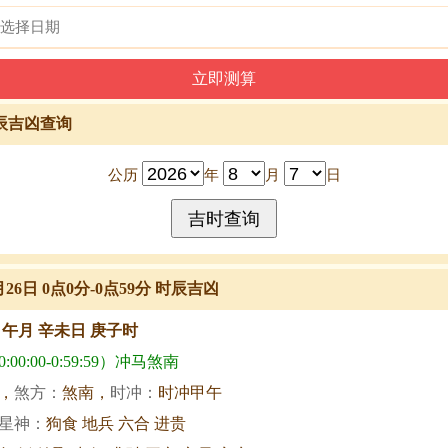
辰吉凶查询
公历
年
月
日
月26日 0点0分-0点59分 时辰吉凶
甲午月 辛未日 庚子时
00:00-0:59:59）冲马煞南
，
煞方：
煞南，
时冲：
时冲甲午
星神：
狗食 地兵 六合 进贵