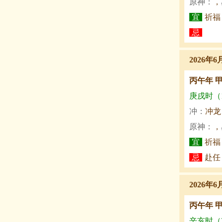
原神：
，
宜
祈福
忌
2026年6
丙午年 
庚戌时（19
冲：
冲龙
原神：
，
宜
祈福
忌
赴任
2026年6
丙午年 
辛亥时（21