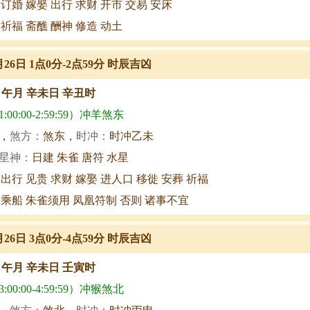
 订婚 嫁娶 出行 求财 开市 交易 安床
 祈福 斋醮 酬神 修造 动土
月26日 1点0分-2点59分 时辰吉凶
甲午月 辛未日 辛丑时
00:00-2:59:59）冲羊煞东
，
煞方：
煞东，
时冲：
时冲乙未
星神：
日建 朱雀 唐符 水星
 出行 见贵 求财 嫁娶 进人口 移徙 安葬 祈福
 乘船 朱雀须用 凤凰符制 否则 诸事不宜
月26日 3点0分-4点59分 时辰吉凶
甲午月 辛未日 壬寅时
00:00-4:59:59）冲猴煞北