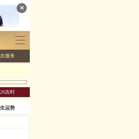
✕
吉服务
026吉时
生运势