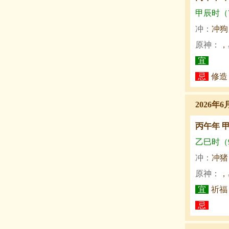
甲辰时（7:
冲：
冲狗
原神：
，
宜
忌
修造
2026年6
丙午年 
乙巳时（9:
冲：
冲猪
原神：
，
宜
祈福
忌