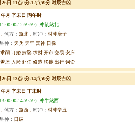
月26日 11点0分-12点59分 时辰吉凶
甲午月 辛未日 丙午时
:00:00-12:59:59）冲鼠煞北
，
煞方：
煞北，
时冲：
时冲庚子
星神：
天兵 天牢 喜神 日禄
 求嗣 订婚 嫁娶 求财 开市 交易 安床
 盖屋 入殓 赴任 修造 移徙 出行 词讼
月26日 13点0分-14点59分 时辰吉凶
甲午月 辛未日 丁未时
:00:00-14:59:59）冲牛煞西
，
煞方：
煞西，
时冲：
时冲辛丑
星神：
日破