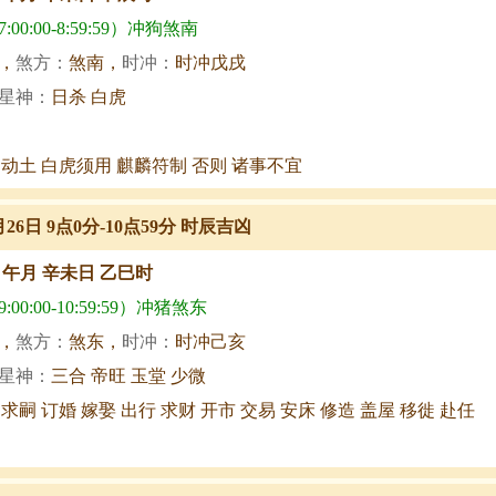
00:00-8:59:59）冲狗煞南
，
煞方：
煞南，
时冲：
时冲戊戌
星神：
日杀 白虎
 动土 白虎须用 麒麟符制 否则 诸事不宜
月26日 9点0分-10点59分 时辰吉凶
甲午月 辛未日 乙巳时
00:00-10:59:59）冲猪煞东
，
煞方：
煞东，
时冲：
时冲己亥
星神：
三合 帝旺 玉堂 少微
 求嗣 订婚 嫁娶 出行 求财 开市 交易 安床 修造 盖屋 移徙 赴任