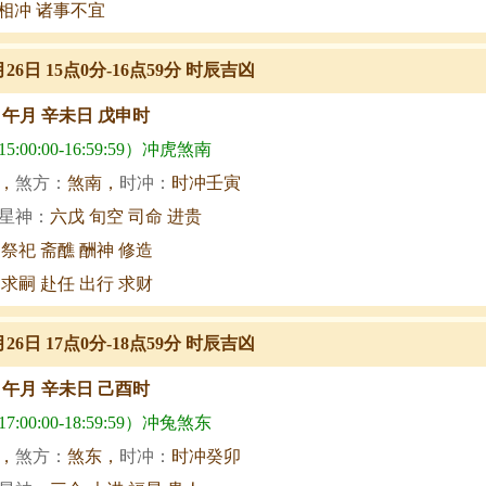
相冲 诸事不宜
月26日 15点0分-16点59分 时辰吉凶
甲午月 辛未日 戊申时
:00:00-16:59:59）冲虎煞南
，
煞方：
煞南，
时冲：
时冲壬寅
星神：
六戊 旬空 司命 进贵
 祭祀 斋醮 酬神 修造
 求嗣 赴任 出行 求财
月26日 17点0分-18点59分 时辰吉凶
甲午月 辛未日 己酉时
:00:00-18:59:59）冲兔煞东
，
煞方：
煞东，
时冲：
时冲癸卯