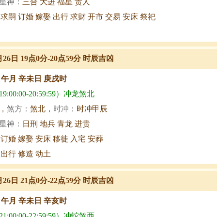
星神：
三合 大进 福星 贵人
 求嗣 订婚 嫁娶 出行 求财 开市 交易 安床 祭祀
月26日 19点0分-20点59分 时辰吉凶
甲午月 辛未日 庚戌时
:00:00-20:59:59）冲龙煞北
，
煞方：
煞北，
时冲：
时冲甲辰
星神：
日刑 地兵 青龙 进贵
 订婚 嫁娶 安床 移徙 入宅 安葬
 出行 修造 动土
月26日 21点0分-22点59分 时辰吉凶
甲午月 辛未日 辛亥时
:00:00-22:59:59）冲蛇煞西