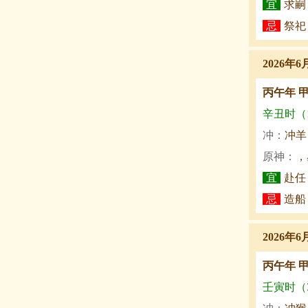
宜
求嗣
忌
祭祀
2026年6
丙午年 
辛丑时（1:
冲：
冲羊
原神：
，
宜
赴任
忌
造船
2026年6
丙午年 
壬寅时（3: