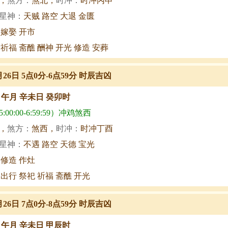
，
煞方：
煞北，
时冲：
时冲丙申
星神：
天贼 路空 大退 金匮
 嫁娶 开市
 祈福 斋醮 酬神 开光 修造 安葬
月26日 5点0分-6点59分 时辰吉凶
甲午月 辛未日 癸卯时
00:00-6:59:59）冲鸡煞西
，
煞方：
煞西，
时冲：
时冲丁酉
星神：
不遇 路空 天德 宝光
 修造 作灶
 出行 祭祀 祈福 斋醮 开光
月26日 7点0分-8点59分 时辰吉凶
甲午月 辛未日 甲辰时