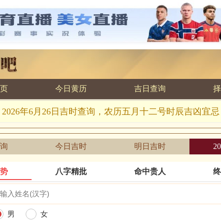
页
今日黄历
吉日查询
择
2026年6月26日吉时查询，农历五月十二号时辰吉凶宜忌
询
今日吉时
明日吉时
2
运势
八字精批
命中贵人
终
男
女