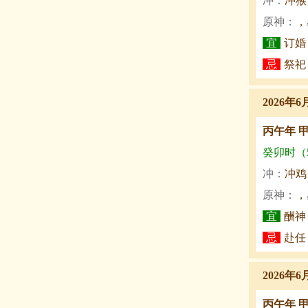
冲：
冲猴
原神：
，
宜
订婚
忌
祭祀
2026年6
丙午年 
癸卯时（5:
冲：
冲鸡
原神：
，
宜
酬神
忌
赴任
2026年6
丙午年 