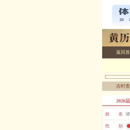
返回首
黄历查询
吉时查
2026
姓 名
性 别