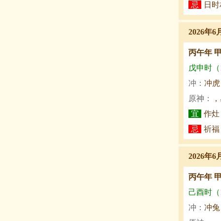
忌
日时
2026年6
丙午年 
戊申时（15
冲：
冲虎
原神：
，
宜
作灶
忌
祈福
2026年6
丙午年 
己酉时（17
冲：
冲兔