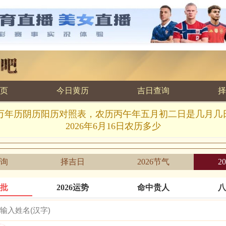
页
今日黄历
吉日查询
择
6.16万年历阴历阳历对照表，农历丙午年五月初二日是几月
2026年6月16日农历多少
询
择吉日
2026节气
2
批
2026运势
命中贵人
八