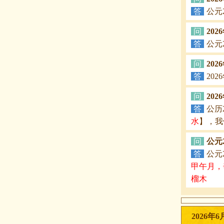
答
公元
问
202
答
公元
问
20
答
20
问
20
答
公历
水
】，我
问
公元
答
公元
甲午月，
榴木
2026年