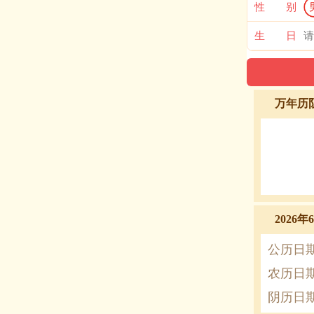
性 别
生 日
万年历
2026
公历日
农历日
阴历日