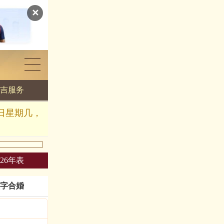
✕
吉服务
几日星期几，
026年表
字合婚