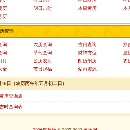
黄历
今日吉时
今日农历
今
黄历
明日吉时
本周黄历
本
月历
历查询
查询
农历查询
吉日查询
择
查询
节气查询
财神方位
皇
闰月
公历农历
阴历阳历
农
大全
节日祝福
站内资源
年6月16日（农历丙午年五月初二日）
.16黄历查询表
.16吉时查询表
2026年黄历
© 2007-2022
黄历网