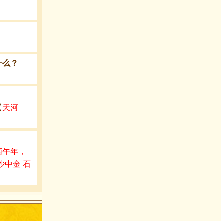
什么？
【
天河
丙午年，
沙中金 石