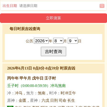
出生日期
每日时辰吉凶查询
公历
年
月
日
2026年6月13日 0点0分-0点59分 时辰吉凶
丙午年 甲午月 戊午日 壬子时
壬子时（0:00:00-0:59:59）冲马煞南
冲：
冲马，
煞方：
煞南，
时冲：
时冲壬午
原神：
金匮，
星神：
六戊 日刑 司命 长生