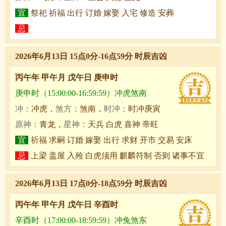
宜
祭祀 祈福 出行 订婚 嫁娶 入宅 修造 安葬
忌
2026年6月13日 15点0分-16点59分 时辰吉凶
丙午年 甲午月 戊午日 庚申时
庚申时（15:00:00-16:59:59）冲虎煞南
冲：
冲虎，
煞方：
煞南，
时冲：
时冲庚寅
原神：
青龙，
星神：
天兵 白虎 喜神 帝旺
宜
祈福 求嗣 订婚 嫁娶 出行 求财 开市 交易 安床
忌
上梁 盖屋 入殓 白虎须用 麒麟符制 否则 诸事不宜
2026年6月13日 17点0分-18点59分 时辰吉凶
丙午年 甲午月 戊午日 辛酉时
辛酉时（17:00:00-18:59:59）冲兔煞东