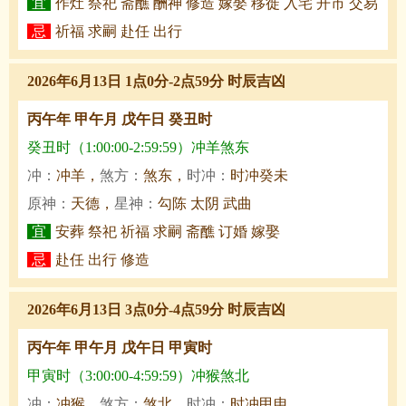
宜
作灶 祭祀 斋醮 酬神 修造 嫁娶 移徙 入宅 开市 交易
忌
祈福 求嗣 赴任 出行
2026年6月13日 1点0分-2点59分 时辰吉凶
丙午年 甲午月 戊午日 癸丑时
癸丑时（1:00:00-2:59:59）冲羊煞东
冲：
冲羊，
煞方：
煞东，
时冲：
时冲癸未
原神：
天德，
星神：
勾陈 太阴 武曲
宜
安葬 祭祀 祈福 求嗣 斋醮 订婚 嫁娶
忌
赴任 出行 修造
2026年6月13日 3点0分-4点59分 时辰吉凶
丙午年 甲午月 戊午日 甲寅时
甲寅时（3:00:00-4:59:59）冲猴煞北
冲：
冲猴，
煞方：
煞北，
时冲：
时冲甲申