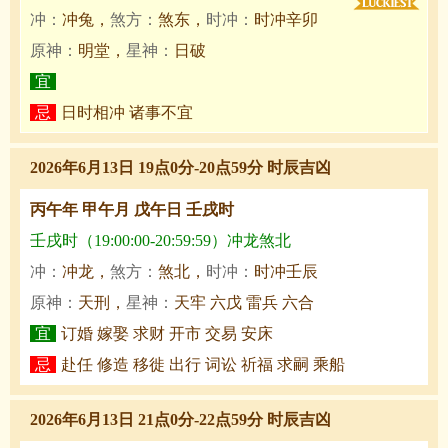
冲：
冲兔，
煞方：
煞东，
时冲：
时冲辛卯
原神：
明堂，
星神：
日破
宜
忌
日时相冲 诸事不宜
2026年6月13日 19点0分-20点59分 时辰吉凶
丙午年 甲午月 戊午日 壬戌时
壬戌时（19:00:00-20:59:59）冲龙煞北
冲：
冲龙，
煞方：
煞北，
时冲：
时冲壬辰
原神：
天刑，
星神：
天牢 六戊 雷兵 六合
宜
订婚 嫁娶 求财 开市 交易 安床
忌
赴任 修造 移徙 出行 词讼 祈福 求嗣 乘船
2026年6月13日 21点0分-22点59分 时辰吉凶