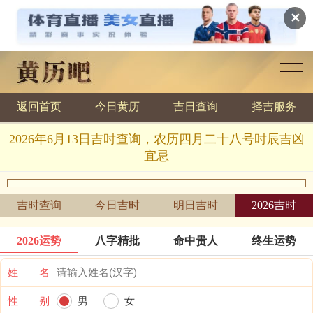
✕
返回首页
今日黄历
吉日查询
择吉服务
黄历查询
2026年6月13日吉时查询，农历四月二十八号时辰吉凶
宜忌
吉时查询
今日吉时
明日吉时
2026吉时
2026运势
八字精批
命中贵人
终生运势
姓 名
性 别
男
女