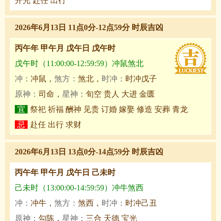
开光 赴任 出行
2026年6月13日 11点0分-12点59分 时辰吉凶
丙午年 甲午月 戊午日 戊午时
戊午时（11:00:00-12:59:59）冲鼠煞北
冲：
冲鼠，
煞方：
煞北，
时冲：
时冲戊子
原神：
司命，
星神：
旬空 贵人 大进 金匮
宜
祭祀 祈福 酬神 见贵 订婚 嫁娶 修造 安葬 青龙
忌
赴任 出行 求财
2026年6月13日 13点0分-14点59分 时辰吉凶
丙午年 甲午月 戊午日 己未时
己未时（13:00:00-14:59:59）冲牛煞西
冲：
冲牛，
煞方：
煞西，
时冲：
时冲己丑
原神：
勾陈，
星神：
三合 天德 宝光