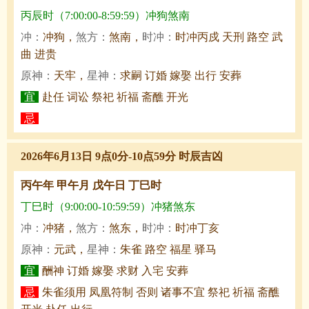
丙辰时（7:00:00-8:59:59）冲狗煞南
冲：
冲狗，
煞方：
煞南，
时冲：
时冲丙戍 天刑 路空 武
曲 进贵
原神：
天牢，
星神：
求嗣 订婚 嫁娶 出行 安葬
宜
赴任 词讼 祭祀 祈福 斋醮 开光
忌
2026年6月13日 9点0分-10点59分 时辰吉凶
丙午年 甲午月 戊午日 丁巳时
丁巳时（9:00:00-10:59:59）冲猪煞东
冲：
冲猪，
煞方：
煞东，
时冲：
时冲丁亥
原神：
元武，
星神：
朱雀 路空 福星 驿马
宜
酬神 订婚 嫁娶 求财 入宅 安葬
忌
朱雀须用 凤凰符制 否则 诸事不宜 祭祀 祈福 斋醮