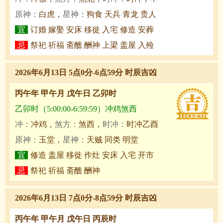
原神：
白虎，
星神：
狗食 天兵 青龙 贵人
宜
订婚 嫁娶 安床 移徙 入宅 修造 安葬
忌
祭祀 祈福 斋醮 酬神 上梁 盖屋 入殓
2026年6月13日 5点0分-6点59分 时辰吉凶
丙午年 甲午月 戊午日 乙卯时
乙卯时（5:00:00-6:59:59）冲鸡煞西
冲：
冲鸡，
煞方：
煞西，
时冲：
时冲乙酉
原神：
玉堂，
星神：
天贼 同类 明堂
宜
修造 盖屋 移徙 作灶 安床 入宅 开市
忌
祭祀 祈福 斋醮 酬神
2026年6月13日 7点0分-8点59分 时辰吉凶
丙午年 甲午月 戊午日 丙辰时