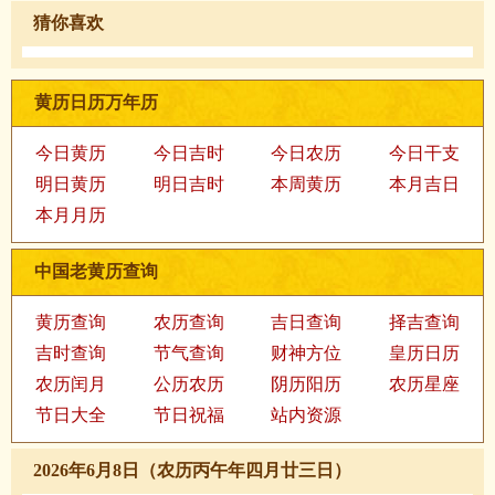
猜你喜欢
黄历日历万年历
今日黄历
今日吉时
今日农历
今日干支
明日黄历
明日吉时
本周黄历
本月吉日
本月月历
中国老黄历查询
黄历查询
农历查询
吉日查询
择吉查询
吉时查询
节气查询
财神方位
皇历日历
农历闰月
公历农历
阴历阳历
农历星座
节日大全
节日祝福
站内资源
2026年6月8日（农历丙午年四月廿三日）