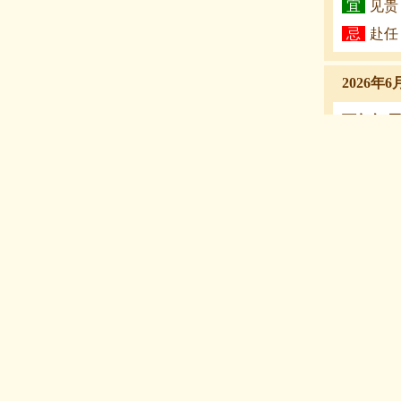
宜
见贵
忌
赴任
2026年6
丙午年 
丁丑时（1:
冲：
冲羊
原神：
朱
宜
酬神
忌
赴任
2026年6
丙午年 
戊寅时（3: