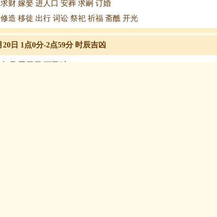
 求财 嫁娶 进人口 安葬 求嗣 订婚
 修造 移徙 出行 词讼 祭祀 祈福 斋醮 开光
月20日 1点0分-2点59分 时辰吉凶
甲午月 乙丑日 丁丑时
00:00-2:59:59）冲羊煞东
，
煞方：
煞东，
时冲：
时冲丁未
雀，
星神：
日刑 路空 贵人 国印
 求财 见贵 订婚 嫁娶 修造 安葬 青龙
 出行 祭祀 祈福 斋醮 开光
月20日 3点0分-4点59分 时辰吉凶
甲午月 乙丑日 戊寅时
00:00-4:59:59）冲猴煞北