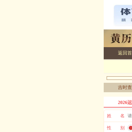
返回首
黄历查询
吉时查
2026
姓 名
性 别