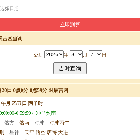
辰吉凶查询
公历
年
月
日
月20日 0点0分-0点59分 时辰吉凶
甲午月 乙丑日 丙子时
00:00-0:59:59）冲马煞南
，
煞方：
煞南，
时冲：
时冲丙午
刑，
星神：
天牢 路空 唐符 大进