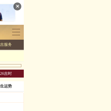
✕
吉服务
026吉时
生运势