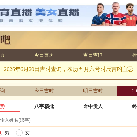
页
今日黄历
吉日查询
择
2026年6月20日吉时查询，农历五月六号时辰吉凶宜忌
询
今日吉时
明日吉时
2
运势
八字精批
命中贵人
终
男
女