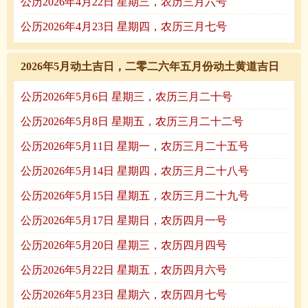
公历2026年4月22日 星期三，农历三月六号
公历2026年4月23日 星期四，农历三月七号
2026年5月动土吉日，二零二六年五月份动土黄道吉日
公历2026年5月6日 星期三，农历三月二十号
公历2026年5月8日 星期五，农历三月二十二号
公历2026年5月11日 星期一，农历三月二十五号
公历2026年5月14日 星期四，农历三月二十八号
公历2026年5月15日 星期五，农历三月二十九号
公历2026年5月17日 星期日，农历四月一号
公历2026年5月20日 星期三，农历四月四号
公历2026年5月22日 星期五，农历四月六号
公历2026年5月23日 星期六，农历四月七号