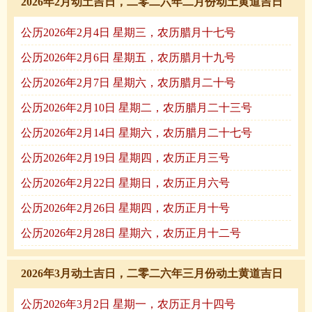
2026年2月动土吉日，二零二六年二月份动土黄道吉日
公历2026年2月4日 星期三，农历腊月十七号
公历2026年2月6日 星期五，农历腊月十九号
公历2026年2月7日 星期六，农历腊月二十号
公历2026年2月10日 星期二，农历腊月二十三号
公历2026年2月14日 星期六，农历腊月二十七号
公历2026年2月19日 星期四，农历正月三号
公历2026年2月22日 星期日，农历正月六号
公历2026年2月26日 星期四，农历正月十号
公历2026年2月28日 星期六，农历正月十二号
2026年3月动土吉日，二零二六年三月份动土黄道吉日
公历2026年3月2日 星期一，农历正月十四号