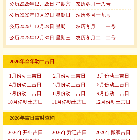
公历2026年12月26日 星期六，农历冬月十八号
公历2026年12月27日 星期日，农历冬月十九号
公历2026年12月29日 星期二，农历冬月二十一号
公历2026年12月30日 星期三，农历冬月二十二号
2026年全年动土吉日
1月份动土吉日
2月份动土吉日
3月份动土吉日
4月份动土吉日
5月份动土吉日
6月份动土吉日
7月份动土吉日
8月份动土吉日
9月份动土吉日
10月份动土吉日
11月份动土吉日
12月份动土吉日
2026年吉日吉时查询
2026年开业吉日
2026年乔迁吉日
2026年搬家吉日