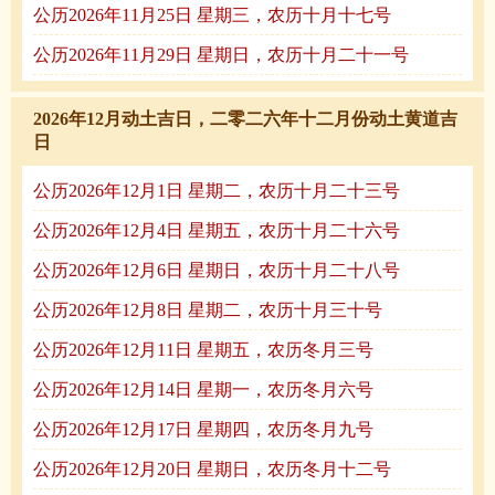
公历2026年11月25日 星期三，农历十月十七号
公历2026年11月29日 星期日，农历十月二十一号
2026年12月动土吉日，二零二六年十二月份动土黄道吉
日
公历2026年12月1日 星期二，农历十月二十三号
公历2026年12月4日 星期五，农历十月二十六号
公历2026年12月6日 星期日，农历十月二十八号
公历2026年12月8日 星期二，农历十月三十号
公历2026年12月11日 星期五，农历冬月三号
公历2026年12月14日 星期一，农历冬月六号
公历2026年12月17日 星期四，农历冬月九号
公历2026年12月20日 星期日，农历冬月十二号