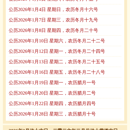
公历2026年1月4日 星期日，农历冬月十六号
公历2026年1月7日 星期三，农历冬月十九号
公历2026年1月8日 星期四，农历冬月二十号
公历2026年1月10日 星期六，农历冬月二十二号
公历2026年1月12日 星期一，农历冬月二十四号
公历2026年1月13日 星期二，农历冬月二十五号
公历2026年1月16日 星期五，农历冬月二十八号
公历2026年1月19日 星期一，农历腊月一号
公历2026年1月20日 星期二，农历腊月二号
公历2026年1月22日 星期四，农历腊月四号
公历2026年1月28日 星期三，农历腊月十号