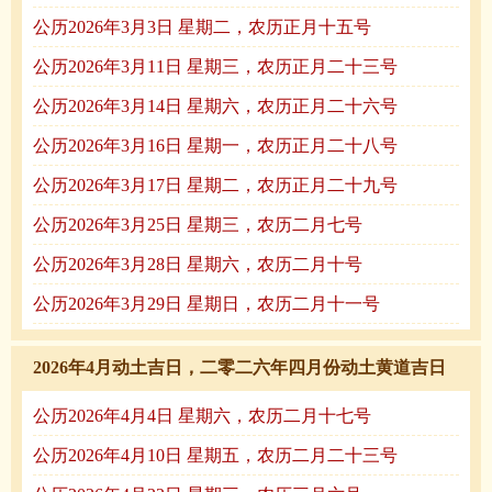
公历2026年3月3日 星期二，农历正月十五号
公历2026年3月11日 星期三，农历正月二十三号
公历2026年3月14日 星期六，农历正月二十六号
公历2026年3月16日 星期一，农历正月二十八号
公历2026年3月17日 星期二，农历正月二十九号
公历2026年3月25日 星期三，农历二月七号
公历2026年3月28日 星期六，农历二月十号
公历2026年3月29日 星期日，农历二月十一号
2026年4月动土吉日，二零二六年四月份动土黄道吉日
公历2026年4月4日 星期六，农历二月十七号
公历2026年4月10日 星期五，农历二月二十三号