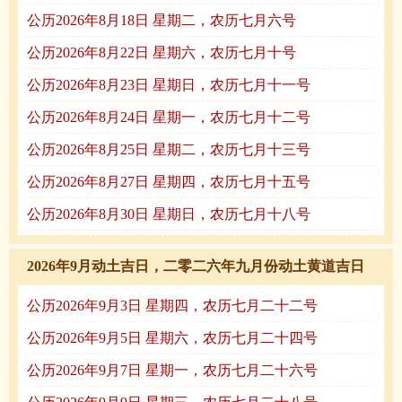
公历2026年8月18日 星期二，农历七月六号
公历2026年8月22日 星期六，农历七月十号
公历2026年8月23日 星期日，农历七月十一号
公历2026年8月24日 星期一，农历七月十二号
公历2026年8月25日 星期二，农历七月十三号
公历2026年8月27日 星期四，农历七月十五号
公历2026年8月30日 星期日，农历七月十八号
2026年9月动土吉日，二零二六年九月份动土黄道吉日
公历2026年9月3日 星期四，农历七月二十二号
公历2026年9月5日 星期六，农历七月二十四号
公历2026年9月7日 星期一，农历七月二十六号