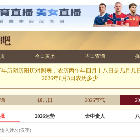
页
今日黄历
吉日查询
择
.6.3万年历阴历阳历对照表，农历丙午年四月十八日是几月几
2026年6月3日农历多少
询
择吉日
2026节气
2
批
2026运势
命中贵人
八