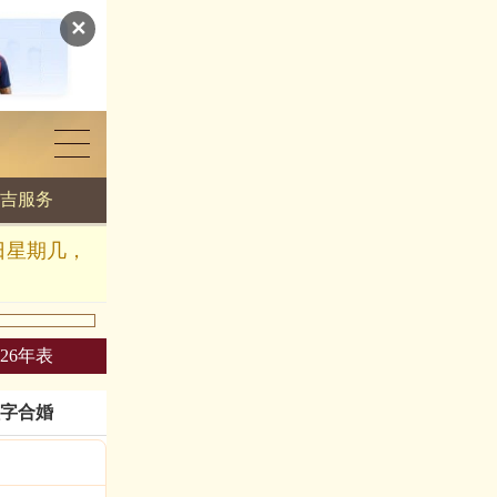
✕
吉服务
日星期几，
026年表
字合婚