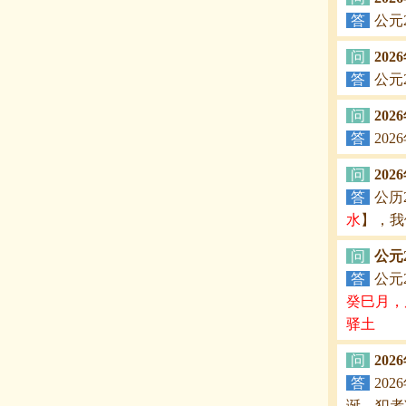
答
公元
问
202
答
公元
问
20
答
20
问
20
答
公历
水
】，我
问
公元
答
公元
癸巳月，
驿土
问
20
答
20
诞，犯者