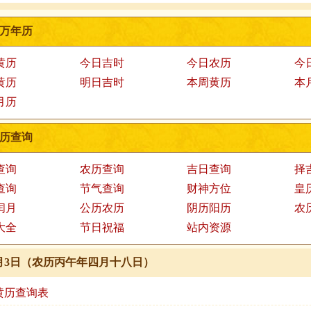
万年历
黄历
今日吉时
今日农历
今
黄历
明日吉时
本周黄历
本
月历
历查询
查询
农历查询
吉日查询
择
查询
节气查询
财神方位
皇
闰月
公历农历
阴历阳历
农
大全
节日祝福
站内资源
年6月3日（农历丙午年四月十八日）
.3黄历查询表