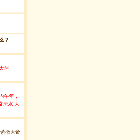
么？
天河
丙午年，
常流水 大
，紫微大帝