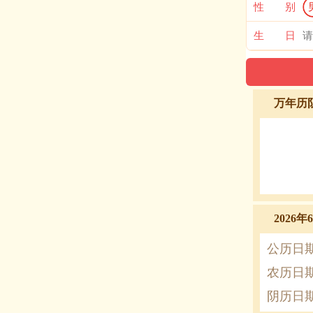
性 别
生 日
万年历
2026
公历日
农历日
阴历日