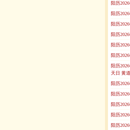
阳历20
阳历20
阳历20
阳历20
阳历20
阳历20
阳历20
天日 黄
阳历20
阳历20
阳历20
阳历20
阳历20