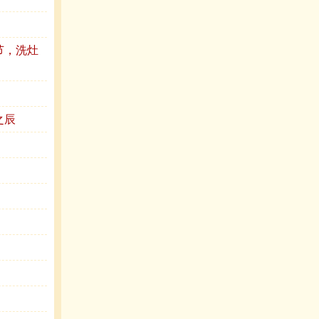
节，洗灶
之辰