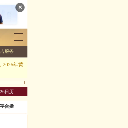
✕
吉服务
2026年黄
026日历
字合婚