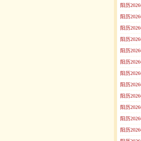
阳历20
阳历20
阳历20
阳历20
阳历20
阳历20
阳历20
阳历20
阳历20
阳历20
阳历20
阳历20