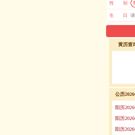
性 别
生 日
黄历查
公历20
阳历20
阳历20
阳历20