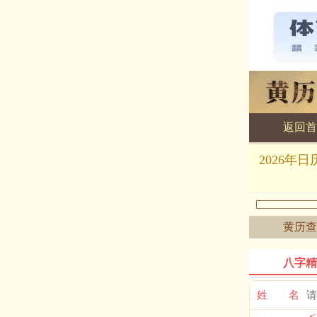
返回首
黄历查询
2026年
黄历查
八字精
姓 名