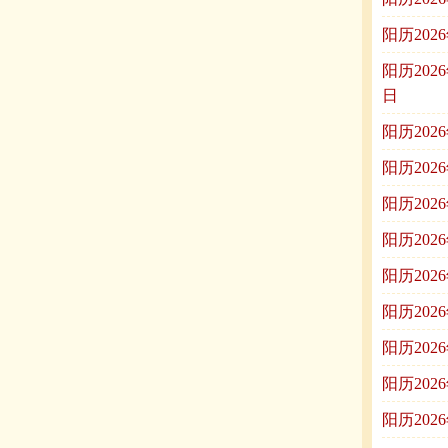
阳历20
阳历20
日
阳历20
阳历20
阳历20
阳历20
阳历20
阳历20
阳历20
阳历20
阳历20