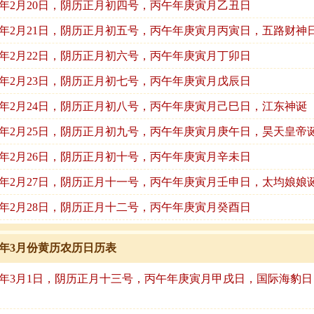
26年2月20日，阴历正月初四号，丙午年庚寅月乙丑日
26年2月21日，阴历正月初五号，丙午年庚寅月丙寅日，五路财神
26年2月22日，阴历正月初六号，丙午年庚寅月丁卯日
26年2月23日，阴历正月初七号，丙午年庚寅月戊辰日
26年2月24日，阴历正月初八号，丙午年庚寅月己巳日，江东神诞
26年2月25日，阴历正月初九号，丙午年庚寅月庚午日，昊天皇帝
26年2月26日，阴历正月初十号，丙午年庚寅月辛未日
26年2月27日，阴历正月十一号，丙午年庚寅月壬申日，太均娘娘
26年2月28日，阴历正月十二号，丙午年庚寅月癸酉日
26年3月份黄历农历日历表
26年3月1日，阴历正月十三号，丙午年庚寅月甲戌日，国际海豹