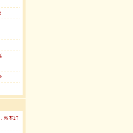
日
诞
诞
日，散花灯