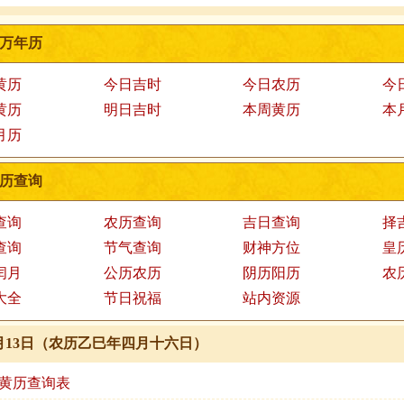
万年历
黄历
今日吉时
今日农历
今
黄历
明日吉时
本周黄历
本
月历
历查询
查询
农历查询
吉日查询
择
查询
节气查询
财神方位
皇
闰月
公历农历
阴历阳历
农
大全
节日祝福
站内资源
年5月13日（农历乙巳年四月十六日）
.13黄历查询表