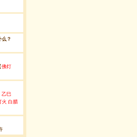
什么？
【
佛灯
：
乙巳
灯火 白腊
寿