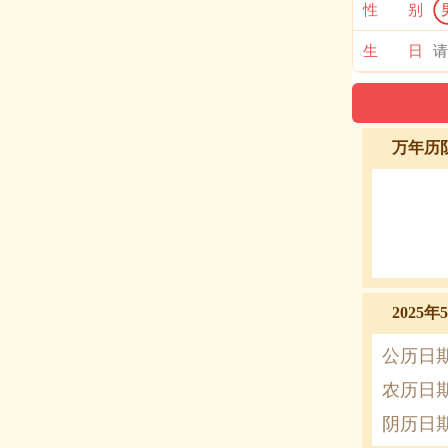
性 别
生 日
万年历
2025
公历日
农历日
阴历日