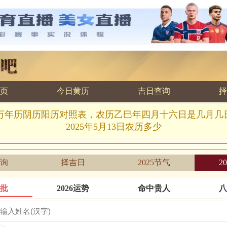
页
今日黄历
吉日查询
择
5.13万年历阴历阳历对照表，农历乙巳年四月十六日是几月
2025年5月13日农历多少
询
择吉日
2025节气
2
批
2026运势
命中贵人
八