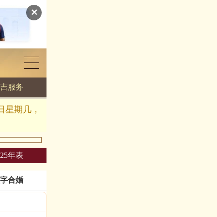
✕
吉服务
几日星期几，
025年表
字合婚