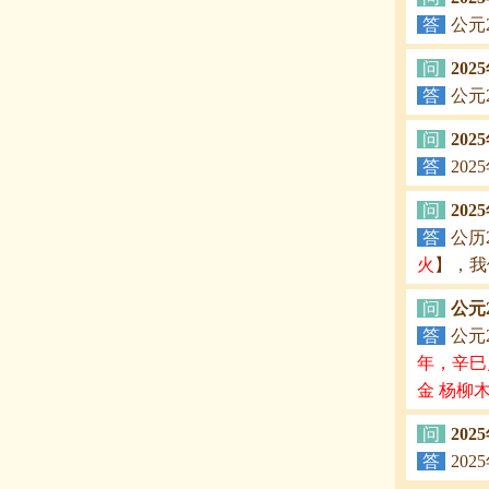
答
公元
问
202
答
公元
问
20
答
20
问
20
答
公历
火
】，我
问
公元
答
公元
年，辛巳
金 杨柳
问
20
答
20