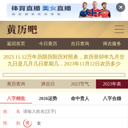
✕
返回首页
今日黄历
吉日查询
择吉服务
黄历查询
2023.11.12万年历阴历阳历对照表，农历癸卯年九月廿
九日是几月几日星期几，2023年11月12日农历多少
黄历查询
择吉日
2023节气
2023年表
八字精批
2026运势
命中贵人
八字合婚
姓 名
性 别
男
女