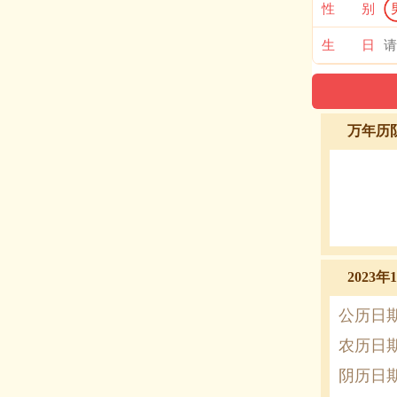
性 别
生 日
万年历
2023
公历日
农历日
阴历日