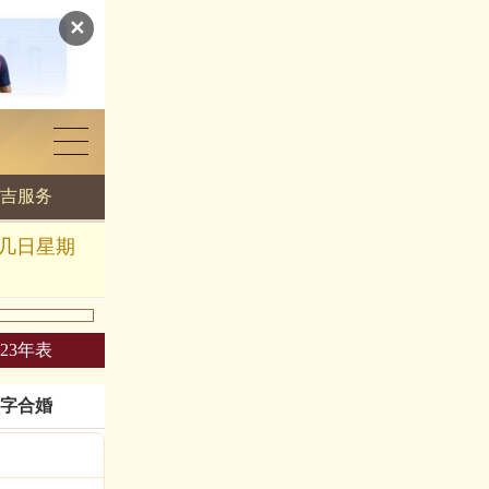
✕
吉服务
月几日星期
023年表
字合婚