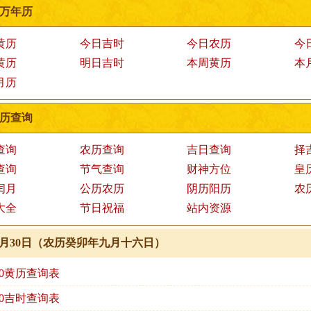
万年历
黄历
今日吉时
今日农历
今
黄历
明日吉时
本周黄历
本
月历
历查询
查询
农历查询
吉日查询
择
查询
节气查询
财神方位
皇
闰月
公历农历
阴历阳历
农
大全
节日祝福
站内资源
年10月30日（农历癸卯年九月十六日）
0.30黄历查询表
0.30吉时查询表