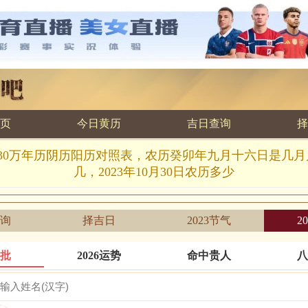
页
今日黄历
吉日查询
择
.10.30万年历阴历阳历对照表，农历癸卯年九月十六日是几
几，2023年10月30日农历多少
询
择吉日
2023节气
2
批
2026运势
命中贵人
八