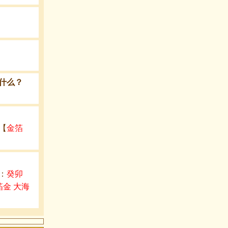
属什么？
【
金箔
：
癸卯
箔金 大海