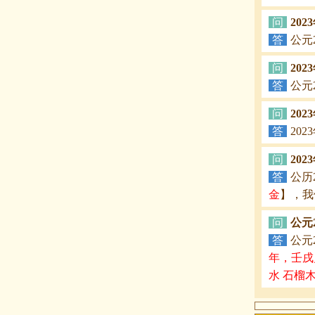
问
20
答
公元2
问
202
答
公元
问
20
答
20
问
20
答
公历
金
】，我
问
公元
答
公元
年，壬戌
水 石榴