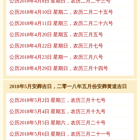
公历2018年4月8日 星期日，农历二月二十三号
公历2018年4月10日 星期二，农历二月二十五号
公历2018年4月11日 星期三，农历二月二十六号
公历2018年4月20日 星期五，农历三月五号
公历2018年4月22日 星期日，农历三月七号
公历2018年4月23日 星期一，农历三月八号
公历2018年4月29日 星期日，农历三月十四号
2018年5月安葬吉日，二零一八年五月份安葬黄道吉日
公历2018年5月2日 星期三，农历三月十七号
公历2018年5月4日 星期五，农历三月十九号
公历2018年5月5日 星期六，农历三月二十号
公历2018年5月6日 星期日，农历三月二十一号