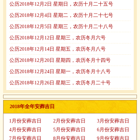
公历2018年12月2日 星期日，农历十月二十五号
公历2018年12月4日 星期二，农历十月二十七号
公历2018年12月5日 星期三，农历十月二十八号
公历2018年12月12日 星期三，农历冬月六号
公历2018年12月14日 星期五，农历冬月八号
公历2018年12月20日 星期四，农历冬月十四号
公历2018年12月24日 星期一，农历冬月十八号
公历2018年12月26日 星期三，农历冬月二十号
2018年全年安葬吉日
1月份安葬吉日
2月份安葬吉日
3月份安葬吉日
4月份安葬吉日
5月份安葬吉日
6月份安葬吉日
7月份安葬吉日
8月份安葬吉日
9月份安葬吉日