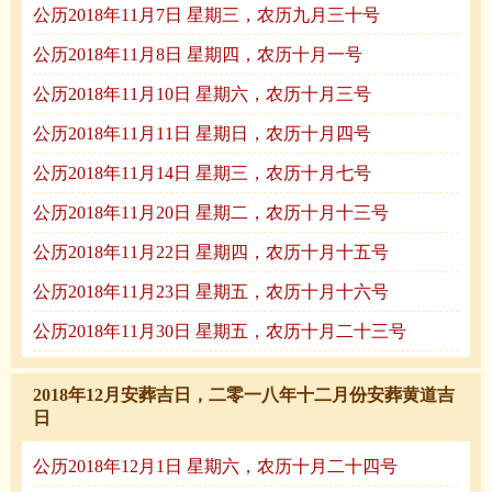
公历2018年11月7日 星期三，农历九月三十号
公历2018年11月8日 星期四，农历十月一号
公历2018年11月10日 星期六，农历十月三号
公历2018年11月11日 星期日，农历十月四号
公历2018年11月14日 星期三，农历十月七号
公历2018年11月20日 星期二，农历十月十三号
公历2018年11月22日 星期四，农历十月十五号
公历2018年11月23日 星期五，农历十月十六号
公历2018年11月30日 星期五，农历十月二十三号
2018年12月安葬吉日，二零一八年十二月份安葬黄道吉
日
公历2018年12月1日 星期六，农历十月二十四号