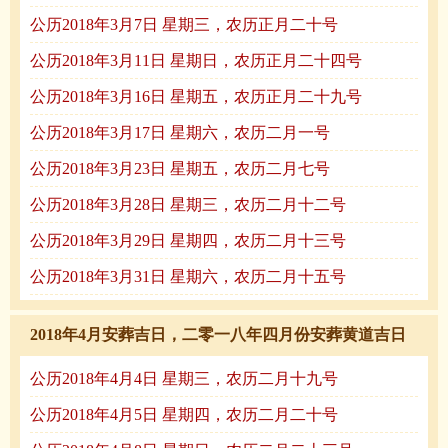
公历2018年3月7日 星期三，农历正月二十号
公历2018年3月11日 星期日，农历正月二十四号
公历2018年3月16日 星期五，农历正月二十九号
公历2018年3月17日 星期六，农历二月一号
公历2018年3月23日 星期五，农历二月七号
公历2018年3月28日 星期三，农历二月十二号
公历2018年3月29日 星期四，农历二月十三号
公历2018年3月31日 星期六，农历二月十五号
2018年4月安葬吉日，二零一八年四月份安葬黄道吉日
公历2018年4月4日 星期三，农历二月十九号
公历2018年4月5日 星期四，农历二月二十号