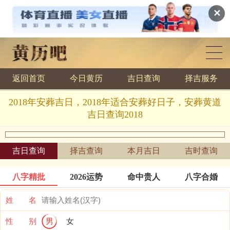
✕
返回首页
今日黄历
吉日查询
择吉服务
黄历查询
2018年安葬吉日，2018年适合安葬好日子，安葬黄道
吉日查询2018
吉日查询
择吉查询
本月吉日
吉时查询
八字精批
2026运势
命中贵人
八字合婚
姓 名
性 别
男
女