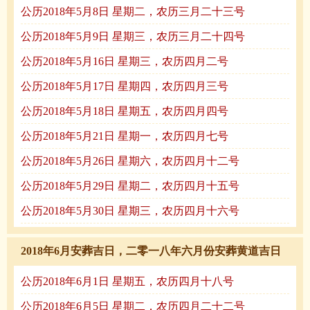
公历2018年5月8日 星期二，农历三月二十三号
公历2018年5月9日 星期三，农历三月二十四号
公历2018年5月16日 星期三，农历四月二号
公历2018年5月17日 星期四，农历四月三号
公历2018年5月18日 星期五，农历四月四号
公历2018年5月21日 星期一，农历四月七号
公历2018年5月26日 星期六，农历四月十二号
公历2018年5月29日 星期二，农历四月十五号
公历2018年5月30日 星期三，农历四月十六号
2018年6月安葬吉日，二零一八年六月份安葬黄道吉日
公历2018年6月1日 星期五，农历四月十八号
公历2018年6月5日 星期二，农历四月二十二号