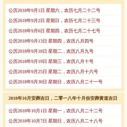
公历2018年9月1日 星期六，农历七月二十二号
公历2018年9月2日 星期日，农历七月二十三号
公历2018年9月6日 星期四，农历七月二十七号
公历2018年9月13日 星期四，农历八月四号
公历2018年9月18日 星期二，农历八月九号
公历2018年9月19日 星期三，农历八月十号
公历2018年9月25日 星期二，农历八月十六号
公历2018年9月30日 星期日，农历八月二十一号
2018年10月安葬吉日，二零一八年十月份安葬黄道吉日
公历2018年10月1日 星期一，农历八月二十二号
公历2018年10月7日 星期日，农历八月二十八号