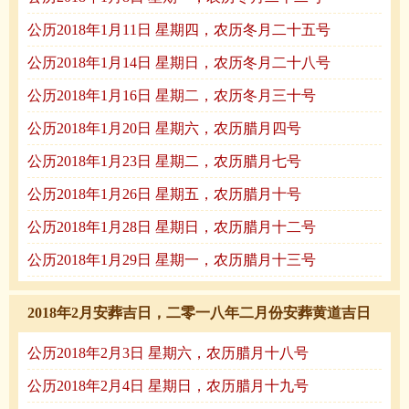
公历2018年1月11日 星期四，农历冬月二十五号
公历2018年1月14日 星期日，农历冬月二十八号
公历2018年1月16日 星期二，农历冬月三十号
公历2018年1月20日 星期六，农历腊月四号
公历2018年1月23日 星期二，农历腊月七号
公历2018年1月26日 星期五，农历腊月十号
公历2018年1月28日 星期日，农历腊月十二号
公历2018年1月29日 星期一，农历腊月十三号
2018年2月安葬吉日，二零一八年二月份安葬黄道吉日
公历2018年2月3日 星期六，农历腊月十八号
公历2018年2月4日 星期日，农历腊月十九号