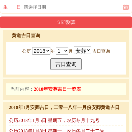
生 日
黄道吉日查询
公历
年
月
吉日查询
当前内容：
2018年安葬吉日一览表
2018年1月安葬吉日，二零一八年一月份安葬黄道吉日
公历2018年1月5日 星期五，农历冬月十九号
公历2018年1月8日 星期一，农历冬月二十二号