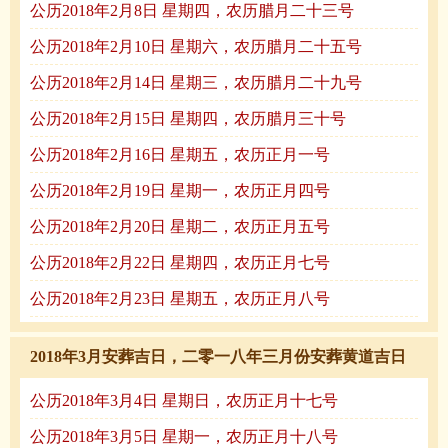
公历2018年2月8日 星期四，农历腊月二十三号
公历2018年2月10日 星期六，农历腊月二十五号
公历2018年2月14日 星期三，农历腊月二十九号
公历2018年2月15日 星期四，农历腊月三十号
公历2018年2月16日 星期五，农历正月一号
公历2018年2月19日 星期一，农历正月四号
公历2018年2月20日 星期二，农历正月五号
公历2018年2月22日 星期四，农历正月七号
公历2018年2月23日 星期五，农历正月八号
2018年3月安葬吉日，二零一八年三月份安葬黄道吉日
公历2018年3月4日 星期日，农历正月十七号
公历2018年3月5日 星期一，农历正月十八号