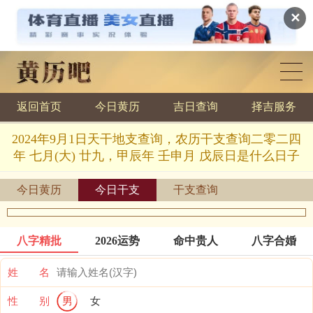
✕
返回首页
今日黄历
吉日查询
择吉服务
黄历查询
2024年9月1日天干地支查询，农历干支查询二零二四
年 七月(大) 廿九，甲辰年 壬申月 戊辰日是什么日子
今日黄历
今日干支
干支查询
八字精批
2026运势
命中贵人
八字合婚
姓 名
性 别
男
女